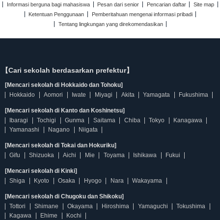
Informasi berguna bagi mahasiswa
Pesan dari senior
Pencarian daftar
Site map
Ketentuan Penggunaan
Pemberitahuan mengenai informasi pribadi
Tentang lingkungan yang direkomendasikan
【Cari sekolah berdasarkan prefektur】
[Mencari sekolah di Hokkaido dan Tohoku]
Hokkaido
Aomori
Iwate
Miyagi
Akita
Yamagata
Fukushima
[Mencari sekolah di Kanto dan Koshinetsu]
Ibaragi
Tochigi
Gunma
Saitama
Chiba
Tokyo
Kanagawa
Yamanashi
Nagano
Niigata
[Mencari sekolah di Tokai dan Hokuriku]
Gifu
Shizuoka
Aichi
Mie
Toyama
Ishikawa
Fukui
[Mencari sekolah di Kinki]
Shiga
Kyoto
Osaka
Hyogo
Nara
Wakayama
[Mencari sekolah di Chugoku dan Shikoku]
Tottori
Shimane
Okayama
Hiroshima
Yamaguchi
Tokushima
Kagawa
Ehime
Kochi