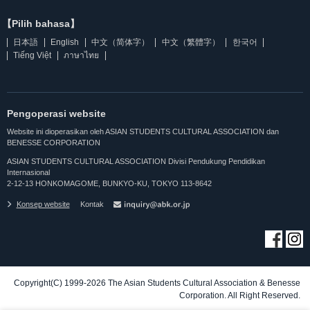
【Pilih bahasa】
日本語
English
中文（简体字）
中文（繁體字）
한국어
Tiếng Việt
ภาษาไทย
Pengoperasi website
Website ini dioperasikan oleh ASIAN STUDENTS CULTURAL ASSOCIATION dan
BENESSE CORPORATION
ASIAN STUDENTS CULTURAL ASSOCIATION Divisi Pendukung Pendidikan
Internasional
2-12-13 HONKOMAGOME, BUNKYO-KU, TOKYO 113-8642
Konsep website
Kontak
Copyright(C) 1999-2026 The Asian Students Cultural Association & Benesse
Corporation. All Right Reserved.