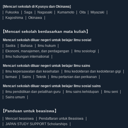
[Mencari sekolah di Kyusyu dan Okinawa]
Fukuoka
Saga
Nagasaki
Kumamoto
Oita
Miyazaki
Kagoshima
Okinawa
【Mencari sekolah berdasarkan mata kuliah】
Mencari sekolah diluar negeri untuk belajar Ilmu sosial
Sastra
Bahasa
Ilmu hukum
Ekonomi, manajemen, dan perdagangan
Ilmu sosiologi
Ilmu hubungan international
Mencari sekolah diluar negeri untuk belajar Ilmu sains
Ilmu keperaawatan dan kesehatan
Ilmu kedokteran dan kedokteran gigi
farmasi
Sains
Teknik
Ilmu pertanian dan perikanan
Mencari sekolah diluar negeri untuk belajar Ilmu sosial sains
Ilmu pendidikan dan pelatihan guru
Ilmu sains kehidupan
Ilmu seni
Sains umum
【Panduan untuk beasiswa】
Mencari beasiswa
Pendaftaran untuk Beasiswa
JAPAN STUDY SUPPORT Scholarships