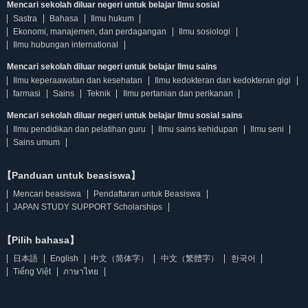
Mencari sekolah diluar negeri untuk belajar Ilmu sosial
Sastra
Bahasa
Ilmu hukum
Ekonomi, manajemen, dan perdagangan
Ilmu sosiologi
Ilmu hubungan international
Mencari sekolah diluar negeri untuk belajar Ilmu sains
Ilmu keperaawatan dan kesehatan
Ilmu kedokteran dan kedokteran gigi
farmasi
Sains
Teknik
Ilmu pertanian dan perikanan
Mencari sekolah diluar negeri untuk belajar Ilmu sosial sains
Ilmu pendidikan dan pelatihan guru
Ilmu sains kehidupan
Ilmu seni
Sains umum
【Panduan untuk beasiswa】
Mencari beasiswa
Pendaftaran untuk Beasiswa
JAPAN STUDY SUPPORT Scholarships
【Pilih bahasa】
日本語
English
中文（简体字）
中文（繁體字）
한국어
Tiếng Việt
ภาษาไทย