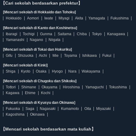
【Cari sekolah berdasarkan prefektur】
[Mencari sekolah di Hokkaido dan Tohoku]
Hokkaido
Aomori
Iwate
Miyagi
Akita
Yamagata
Fukushima
[Mencari sekolah di Kanto dan Koshinetsu]
Ibaragi
Tochigi
Gunma
Saitama
Chiba
Tokyo
Kanagawa
Yamanashi
Nagano
Niigata
[Mencari sekolah di Tokai dan Hokuriku]
Gifu
Shizuoka
Aichi
Mie
Toyama
Ishikawa
Fukui
[Mencari sekolah di Kinki]
Shiga
Kyoto
Osaka
Hyogo
Nara
Wakayama
[Mencari sekolah di Chugoku dan Shikoku]
Tottori
Shimane
Okayama
Hiroshima
Yamaguchi
Tokushima
Kagawa
Ehime
Kochi
[Mencari sekolah di Kyusyu dan Okinawa]
Fukuoka
Saga
Nagasaki
Kumamoto
Oita
Miyazaki
Kagoshima
Okinawa
【Mencari sekolah berdasarkan mata kuliah】