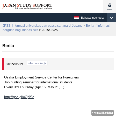
Bahasa Indonesia
JPSS, Informasi universitas dan pasca sarjana di Jepang
>
Berita／Informasi
berguna bagi mahasiswa
> 2015/03/25
Berita
2015/03/25
Osaka Employment Service Center for Foreigners
Job hunting seminar for international students
Every 3rd Thursday (Apr 16, May 21,…)
http://goo.gl/oOj9Sc