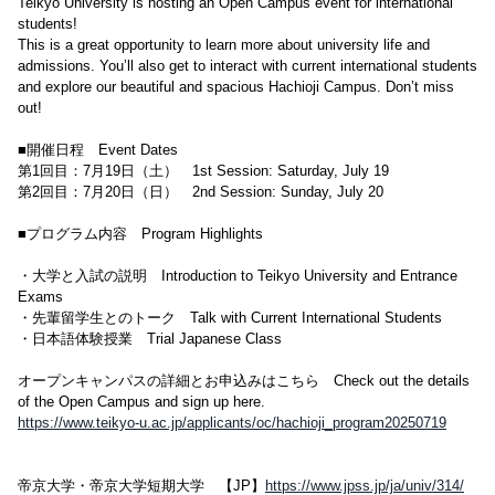
Teikyo University is hosting an Open Campus event for international
students!
This is a great opportunity to learn more about university life and
admissions. You’ll also get to interact with current international students
and explore our beautiful and spacious Hachioji Campus. Don’t miss
out!
■開催日程 Event Dates
第1回目：7月19日（土） 1st Session: Saturday, July 19
第2回目：7月20日（日） 2nd Session: Sunday, July 20
■プログラム内容 Program Highlights
・大学と入試の説明 Introduction to Teikyo University and Entrance
Exams
・先輩留学生とのトーク Talk with Current International Students
・日本語体験授業 Trial Japanese Class
オープンキャンパスの詳細とお申込みはこちら Check out the details
of the Open Campus and sign up here.
https://www.teikyo-u.ac.jp/applicants/oc/hachioji_program20250719
帝京大学・帝京大学短期大学 【JP】
https://www.jpss.jp/ja/univ/314/