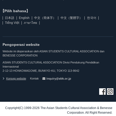
【Pilih bahasa】
日本語
English
中文（简体字）
中文（繁體字）
한국어
Tiếng Việt
ภาษาไทย
Pengoperasi website
Website ini dioperasikan oleh ASIAN STUDENTS CULTURAL ASSOCIATION dan
BENESSE CORPORATION
ASIAN STUDENTS CULTURAL ASSOCIATION Divisi Pendukung Pendidikan
Internasional
2-12-13 HONKOMAGOME, BUNKYO-KU, TOKYO 113-8642
Konsep website
Kontak
Copyright(C) 1999-2026 The Asian Students Cultural Association & Benesse
Corporation. All Right Reserved.