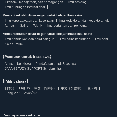
Ekonomi, manajemen, dan perdagangan
Ilmu sosiologi
Ilmu hubungan international
Mencari sekolah diluar negeri untuk belajar Ilmu sains
Ilmu keperaawatan dan kesehatan
Ilmu kedokteran dan kedokteran gigi
farmasi
Sains
Teknik
Ilmu pertanian dan perikanan
Mencari sekolah diluar negeri untuk belajar Ilmu sosial sains
Ilmu pendidikan dan pelatihan guru
Ilmu sains kehidupan
Ilmu seni
Sains umum
【Panduan untuk beasiswa】
Mencari beasiswa
Pendaftaran untuk Beasiswa
JAPAN STUDY SUPPORT Scholarships
【Pilih bahasa】
日本語
English
中文（简体字）
中文（繁體字）
한국어
Tiếng Việt
ภาษาไทย
Pengoperasi website