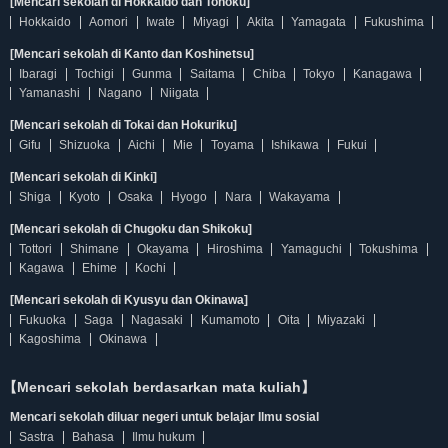
[Mencari sekolah di Hokkaido dan Tohoku]
Hokkaido
Aomori
Iwate
Miyagi
Akita
Yamagata
Fukushima
[Mencari sekolah di Kanto dan Koshinetsu]
Ibaragi
Tochigi
Gunma
Saitama
Chiba
Tokyo
Kanagawa
Yamanashi
Nagano
Niigata
[Mencari sekolah di Tokai dan Hokuriku]
Gifu
Shizuoka
Aichi
Mie
Toyama
Ishikawa
Fukui
[Mencari sekolah di Kinki]
Shiga
Kyoto
Osaka
Hyogo
Nara
Wakayama
[Mencari sekolah di Chugoku dan Shikoku]
Tottori
Shimane
Okayama
Hiroshima
Yamaguchi
Tokushima
Kagawa
Ehime
Kochi
[Mencari sekolah di Kyusyu dan Okinawa]
Fukuoka
Saga
Nagasaki
Kumamoto
Oita
Miyazaki
Kagoshima
Okinawa
【Mencari sekolah berdasarkan mata kuliah】
Mencari sekolah diluar negeri untuk belajar Ilmu sosial
Sastra
Bahasa
Ilmu hukum