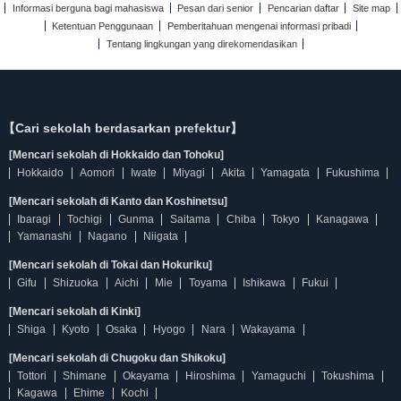
Informasi berguna bagi mahasiswa
Pesan dari senior
Pencarian daftar
Site map
Ketentuan Penggunaan
Pemberitahuan mengenai informasi pribadi
Tentang lingkungan yang direkomendasikan
【Cari sekolah berdasarkan prefektur】
[Mencari sekolah di Hokkaido dan Tohoku]
Hokkaido
Aomori
Iwate
Miyagi
Akita
Yamagata
Fukushima
[Mencari sekolah di Kanto dan Koshinetsu]
Ibaragi
Tochigi
Gunma
Saitama
Chiba
Tokyo
Kanagawa
Yamanashi
Nagano
Niigata
[Mencari sekolah di Tokai dan Hokuriku]
Gifu
Shizuoka
Aichi
Mie
Toyama
Ishikawa
Fukui
[Mencari sekolah di Kinki]
Shiga
Kyoto
Osaka
Hyogo
Nara
Wakayama
[Mencari sekolah di Chugoku dan Shikoku]
Tottori
Shimane
Okayama
Hiroshima
Yamaguchi
Tokushima
Kagawa
Ehime
Kochi