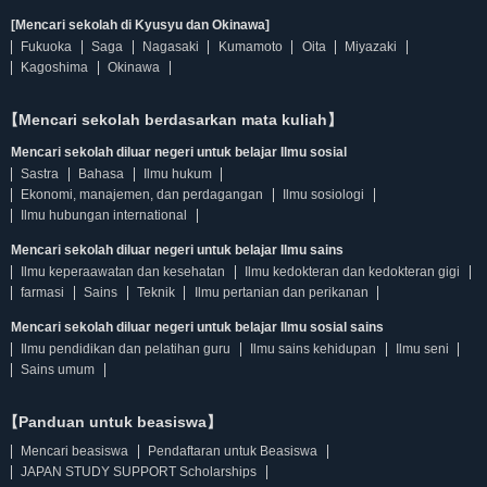
[Mencari sekolah di Kyusyu dan Okinawa]
Fukuoka
Saga
Nagasaki
Kumamoto
Oita
Miyazaki
Kagoshima
Okinawa
【Mencari sekolah berdasarkan mata kuliah】
Mencari sekolah diluar negeri untuk belajar Ilmu sosial
Sastra
Bahasa
Ilmu hukum
Ekonomi, manajemen, dan perdagangan
Ilmu sosiologi
Ilmu hubungan international
Mencari sekolah diluar negeri untuk belajar Ilmu sains
Ilmu keperaawatan dan kesehatan
Ilmu kedokteran dan kedokteran gigi
farmasi
Sains
Teknik
Ilmu pertanian dan perikanan
Mencari sekolah diluar negeri untuk belajar Ilmu sosial sains
Ilmu pendidikan dan pelatihan guru
Ilmu sains kehidupan
Ilmu seni
Sains umum
【Panduan untuk beasiswa】
Mencari beasiswa
Pendaftaran untuk Beasiswa
JAPAN STUDY SUPPORT Scholarships