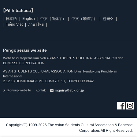
【Pilih bahasa】
日本語
English
中文（简体字）
中文（繁體字）
한국어
Tiếng Việt
ภาษาไทย
Pengoperasi website
Website ini dioperasikan oleh ASIAN STUDENTS CULTURAL ASSOCIATION dan
BENESSE CORPORATION
ASIAN STUDENTS CULTURAL ASSOCIATION Divisi Pendukung Pendidikan
Internasional
2-12-13 HONKOMAGOME, BUNKYO-KU, TOKYO 113-8642
Konsep website
Kontak
Copyright(C) 1999-2026 The Asian Students Cultural Association & Benesse
Corporation. All Right Reserved.