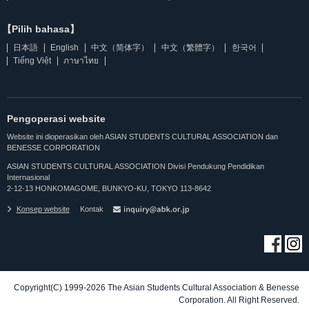
【Pilih bahasa】
日本語
English
中文（简体字）
中文（繁體字）
한국어
Tiếng Việt
ภาษาไทย
Pengoperasi website
Website ini dioperasikan oleh ASIAN STUDENTS CULTURAL ASSOCIATION dan
BENESSE CORPORATION
ASIAN STUDENTS CULTURAL ASSOCIATION Divisi Pendukung Pendidikan
Internasional
2-12-13 HONKOMAGOME, BUNKYO-KU, TOKYO 113-8642
Konsep website
Kontak
Copyright(C) 1999-2026 The Asian Students Cultural Association & Benesse
Corporation. All Right Reserved.