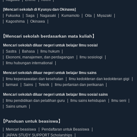
[Mencari sekolah di Kyusyu dan Okinawa]
Fukuoka
Saga
Nagasaki
Kumamoto
Oita
Miyazaki
Kagoshima
Okinawa
【Mencari sekolah berdasarkan mata kuliah】
Mencari sekolah diluar negeri untuk belajar Ilmu sosial
Sastra
Bahasa
Ilmu hukum
Ekonomi, manajemen, dan perdagangan
Ilmu sosiologi
Ilmu hubungan international
Mencari sekolah diluar negeri untuk belajar Ilmu sains
Ilmu keperaawatan dan kesehatan
Ilmu kedokteran dan kedokteran gigi
farmasi
Sains
Teknik
Ilmu pertanian dan perikanan
Mencari sekolah diluar negeri untuk belajar Ilmu sosial sains
Ilmu pendidikan dan pelatihan guru
Ilmu sains kehidupan
Ilmu seni
Sains umum
【Panduan untuk beasiswa】
Mencari beasiswa
Pendaftaran untuk Beasiswa
JAPAN STUDY SUPPORT Scholarships