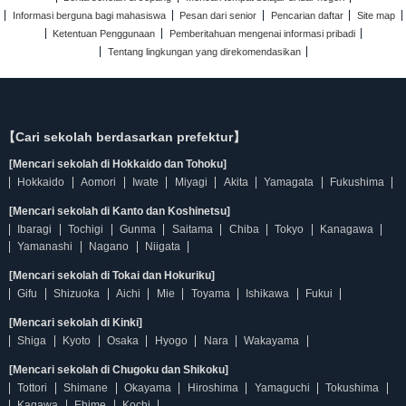
Informasi berguna bagi mahasiswa
Pesan dari senior
Pencarian daftar
Site map
Ketentuan Penggunaan
Pemberitahuan mengenai informasi pribadi
Tentang lingkungan yang direkomendasikan
【Cari sekolah berdasarkan prefektur】
[Mencari sekolah di Hokkaido dan Tohoku]
Hokkaido
Aomori
Iwate
Miyagi
Akita
Yamagata
Fukushima
[Mencari sekolah di Kanto dan Koshinetsu]
Ibaragi
Tochigi
Gunma
Saitama
Chiba
Tokyo
Kanagawa
Yamanashi
Nagano
Niigata
[Mencari sekolah di Tokai dan Hokuriku]
Gifu
Shizuoka
Aichi
Mie
Toyama
Ishikawa
Fukui
[Mencari sekolah di Kinki]
Shiga
Kyoto
Osaka
Hyogo
Nara
Wakayama
[Mencari sekolah di Chugoku dan Shikoku]
Tottori
Shimane
Okayama
Hiroshima
Yamaguchi
Tokushima
Kagawa
Ehime
Kochi