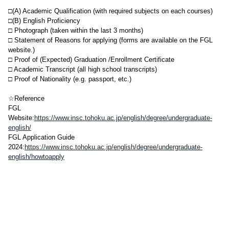
□(A) Academic Qualification (with required subjects on each courses)
□(B) English Proficiency
□ Photograph (taken within the last 3 months)
□ Statement of Reasons for applying (forms are available on the FGL
website.)
□ Proof of (Expected) Graduation /Enrollment Certificate
□ Academic Transcript (all high school transcripts)
□ Proof of Nationality (e.g. passport, etc.)
☆Reference
FGL
Website:
https://www.insc.tohoku.ac.jp/english/degree/undergraduate-
english/
FGL Application Guide
2024:
https://www.insc.tohoku.ac.jp/english/degree/undergraduate-
english/howtoapply