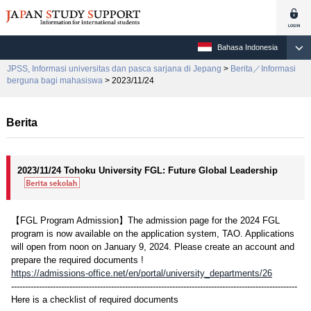
Bahasa Indonesia
JPSS, Informasi universitas dan pasca sarjana di Jepang
>
Berita／Informasi
berguna bagi mahasiswa
> 2023/11/24
Berita
2023/11/24 Tohoku University FGL: Future Global Leadership
【FGL Program Admission】The admission page for the 2024 FGL
program is now available on the application system, TAO. Applications
will open from noon on January 9, 2024. Please create an account and
prepare the required documents !
https://admissions-office.net/en/portal/university_departments/26
-------------------------------------------------------------------------------------------------------
Here is a checklist of required documents