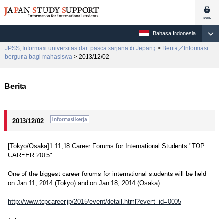
Bahasa Indonesia
JPSS, Informasi universitas dan pasca sarjana di Jepang
>
Berita／Informasi
berguna bagi mahasiswa
> 2013/12/02
Berita
2013/12/02
[Tokyo/Osaka]1.11,18 Career Forums for International Students "TOP
CAREER 2015"
One of the biggest career forums for international students will be held
on Jan 11, 2014 (Tokyo) and on Jan 18, 2014 (Osaka).
http://www.topcareer.jp/2015/event/detail.html?event_id=0005