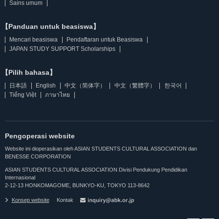
Sains umum
【Panduan untuk beasiswa】
Mencari beasiswa
Pendaftaran untuk Beasiswa
JAPAN STUDY SUPPORT Scholarships
【Pilih bahasa】
日本語
English
中文（简体字）
中文（繁體字）
한국어
Tiếng Việt
ภาษาไทย
Pengoperasi website
Website ini dioperasikan oleh ASIAN STUDENTS CULTURAL ASSOCIATION dan
BENESSE CORPORATION
ASIAN STUDENTS CULTURAL ASSOCIATION Divisi Pendukung Pendidikan
Internasional
2-12-13 HONKOMAGOME, BUNKYO-KU, TOKYO 113-8642
Konsep website
Kontak