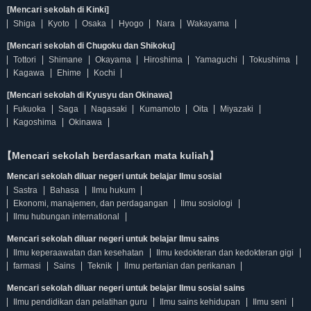
[Mencari sekolah di Kinki]
Shiga
Kyoto
Osaka
Hyogo
Nara
Wakayama
[Mencari sekolah di Chugoku dan Shikoku]
Tottori
Shimane
Okayama
Hiroshima
Yamaguchi
Tokushima
Kagawa
Ehime
Kochi
[Mencari sekolah di Kyusyu dan Okinawa]
Fukuoka
Saga
Nagasaki
Kumamoto
Oita
Miyazaki
Kagoshima
Okinawa
【Mencari sekolah berdasarkan mata kuliah】
Mencari sekolah diluar negeri untuk belajar Ilmu sosial
Sastra
Bahasa
Ilmu hukum
Ekonomi, manajemen, dan perdagangan
Ilmu sosiologi
Ilmu hubungan international
Mencari sekolah diluar negeri untuk belajar Ilmu sains
Ilmu keperaawatan dan kesehatan
Ilmu kedokteran dan kedokteran gigi
farmasi
Sains
Teknik
Ilmu pertanian dan perikanan
Mencari sekolah diluar negeri untuk belajar Ilmu sosial sains
Ilmu pendidikan dan pelatihan guru
Ilmu sains kehidupan
Ilmu seni