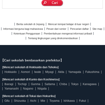
Berita sekolah di Jepang
Mencari tempat belajar di luar negeri
Informasi berguna bagi mahasiswa
Pesan dari senior
Pencarian daftar
Site map
Ketentuan Penggunaan
Pemberitahuan mengenai informasi pribadi
Tentang lingkungan yang direkomendasikan
【Cari sekolah berdasarkan prefektur】
[Mencari sekolah di Hokkaido dan Tohoku]
Hokkaido
Aomori
Iwate
Miyagi
Akita
Yamagata
Fukushima
[Mencari sekolah di Kanto dan Koshinetsu]
Ibaragi
Tochigi
Gunma
Saitama
Chiba
Tokyo
Kanagawa
Yamanashi
Nagano
Niigata
[Mencari sekolah di Tokai dan Hokuriku]
Gifu
Shizuoka
Aichi
Mie
Toyama
Ishikawa
Fukui