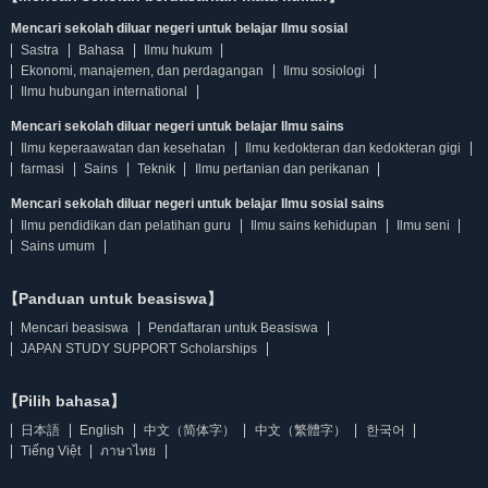
Mencari sekolah diluar negeri untuk belajar Ilmu sosial
Sastra
Bahasa
Ilmu hukum
Ekonomi, manajemen, dan perdagangan
Ilmu sosiologi
Ilmu hubungan international
Mencari sekolah diluar negeri untuk belajar Ilmu sains
Ilmu keperaawatan dan kesehatan
Ilmu kedokteran dan kedokteran gigi
farmasi
Sains
Teknik
Ilmu pertanian dan perikanan
Mencari sekolah diluar negeri untuk belajar Ilmu sosial sains
Ilmu pendidikan dan pelatihan guru
Ilmu sains kehidupan
Ilmu seni
Sains umum
【Panduan untuk beasiswa】
Mencari beasiswa
Pendaftaran untuk Beasiswa
JAPAN STUDY SUPPORT Scholarships
【Pilih bahasa】
日本語
English
中文（简体字）
中文（繁體字）
한국어
Tiếng Việt
ภาษาไทย