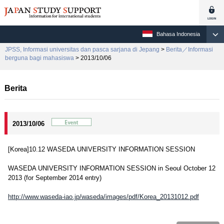
Bahasa Indonesia
JPSS, Informasi universitas dan pasca sarjana di Jepang
>
Berita／Informasi
berguna bagi mahasiswa
> 2013/10/06
Berita
2013/10/06
[Korea]10.12 WASEDA UNIVERSITY INFORMATION SESSION
WASEDA UNIVERSITY INFORMATION SESSION in Seoul October 12
2013 (for September 2014 entry)
http://www.waseda-iao.jp/waseda/images/pdf/Korea_20131012.pdf