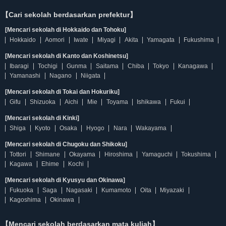
【Cari sekolah berdasarkan prefektur】
[Mencari sekolah di Hokkaido dan Tohoku]
Hokkaido
Aomori
Iwate
Miyagi
Akita
Yamagata
Fukushima
[Mencari sekolah di Kanto dan Koshinetsu]
Ibaragi
Tochigi
Gunma
Saitama
Chiba
Tokyo
Kanagawa
Yamanashi
Nagano
Niigata
[Mencari sekolah di Tokai dan Hokuriku]
Gifu
Shizuoka
Aichi
Mie
Toyama
Ishikawa
Fukui
[Mencari sekolah di Kinki]
Shiga
Kyoto
Osaka
Hyogo
Nara
Wakayama
[Mencari sekolah di Chugoku dan Shikoku]
Tottori
Shimane
Okayama
Hiroshima
Yamaguchi
Tokushima
Kagawa
Ehime
Kochi
[Mencari sekolah di Kyusyu dan Okinawa]
Fukuoka
Saga
Nagasaki
Kumamoto
Oita
Miyazaki
Kagoshima
Okinawa
【Mencari sekolah berdasarkan mata kuliah】