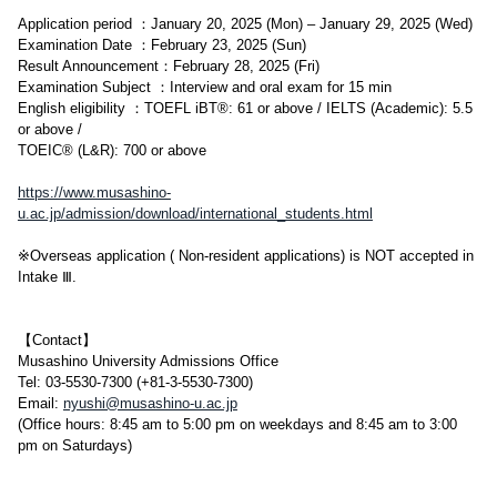
Application period ：January 20, 2025 (Mon) – January 29, 2025 (Wed)
Examination Date ：February 23, 2025 (Sun)
Result Announcement：February 28, 2025 (Fri)
Examination Subject ：Interview and oral exam for 15 min
English eligibility ：TOEFL iBT®: 61 or above / IELTS (Academic): 5.5
or above /
TOEIC® (L&R): 700 or above
https://www.musashino-
u.ac.jp/admission/download/international_students.html
※Overseas application ( Non-resident applications) is NOT accepted in
Intake Ⅲ.
【Contact】
Musashino University Admissions Office
Tel: 03-5530-7300 (+81-3-5530-7300)
Email:
nyushi@musashino-u.ac.jp
(Office hours: 8:45 am to 5:00 pm on weekdays and 8:45 am to 3:00
pm on Saturdays)