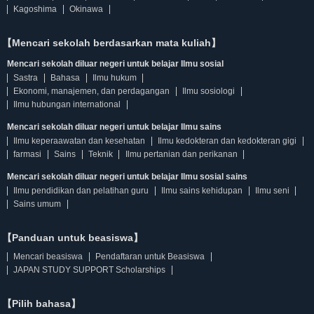
Kagoshima
Okinawa
【Mencari sekolah berdasarkan mata kuliah】
Mencari sekolah diluar negeri untuk belajar Ilmu sosial
Sastra
Bahasa
Ilmu hukum
Ekonomi, manajemen, dan perdagangan
Ilmu sosiologi
Ilmu hubungan international
Mencari sekolah diluar negeri untuk belajar Ilmu sains
Ilmu keperaawatan dan kesehatan
Ilmu kedokteran dan kedokteran gigi
farmasi
Sains
Teknik
Ilmu pertanian dan perikanan
Mencari sekolah diluar negeri untuk belajar Ilmu sosial sains
Ilmu pendidikan dan pelatihan guru
Ilmu sains kehidupan
Ilmu seni
Sains umum
【Panduan untuk beasiswa】
Mencari beasiswa
Pendaftaran untuk Beasiswa
JAPAN STUDY SUPPORT Scholarships
【Pilih bahasa】