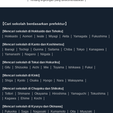
Tentang lingkungan yang direkomendasikan
【Cari sekolah berdasarkan prefektur】
[Mencari sekolah di Hokkaido dan Tohoku]
Hokkaido
Aomori
Iwate
Miyagi
Akita
Yamagata
Fukushima
[Mencari sekolah di Kanto dan Koshinetsu]
Ibaragi
Tochigi
Gunma
Saitama
Chiba
Tokyo
Kanagawa
Yamanashi
Nagano
Niigata
[Mencari sekolah di Tokai dan Hokuriku]
Gifu
Shizuoka
Aichi
Mie
Toyama
Ishikawa
Fukui
[Mencari sekolah di Kinki]
Shiga
Kyoto
Osaka
Hyogo
Nara
Wakayama
[Mencari sekolah di Chugoku dan Shikoku]
Tottori
Shimane
Okayama
Hiroshima
Yamaguchi
Tokushima
Kagawa
Ehime
Kochi
[Mencari sekolah di Kyusyu dan Okinawa]
Fukuoka
Saga
Nagasaki
Kumamoto
Oita
Miyazaki