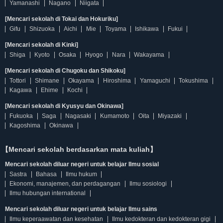
Yamanashi
Nagano
Niigata
[Mencari sekolah di Tokai dan Hokuriku]
Gifu
Shizuoka
Aichi
Mie
Toyama
Ishikawa
Fukui
[Mencari sekolah di Kinki]
Shiga
Kyoto
Osaka
Hyogo
Nara
Wakayama
[Mencari sekolah di Chugoku dan Shikoku]
Tottori
Shimane
Okayama
Hiroshima
Yamaguchi
Tokushima
Kagawa
Ehime
Kochi
[Mencari sekolah di Kyusyu dan Okinawa]
Fukuoka
Saga
Nagasaki
Kumamoto
Oita
Miyazaki
Kagoshima
Okinawa
【Mencari sekolah berdasarkan mata kuliah】
Mencari sekolah diluar negeri untuk belajar Ilmu sosial
Sastra
Bahasa
Ilmu hukum
Ekonomi, manajemen, dan perdagangan
Ilmu sosiologi
Ilmu hubungan international
Mencari sekolah diluar negeri untuk belajar Ilmu sains
Ilmu keperaawatan dan kesehatan
Ilmu kedokteran dan kedokteran gigi