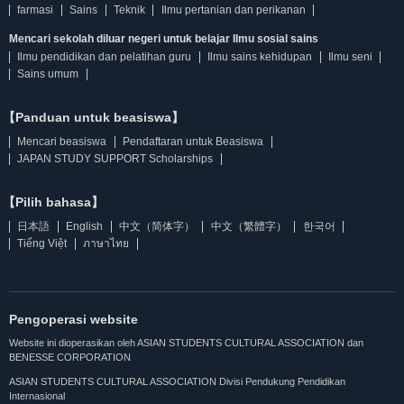
farmasi
Sains
Teknik
Ilmu pertanian dan perikanan
Mencari sekolah diluar negeri untuk belajar Ilmu sosial sains
Ilmu pendidikan dan pelatihan guru
Ilmu sains kehidupan
Ilmu seni
Sains umum
【Panduan untuk beasiswa】
Mencari beasiswa
Pendaftaran untuk Beasiswa
JAPAN STUDY SUPPORT Scholarships
【Pilih bahasa】
日本語
English
中文（简体字）
中文（繁體字）
한국어
Tiếng Việt
ภาษาไทย
Pengoperasi website
Website ini dioperasikan oleh ASIAN STUDENTS CULTURAL ASSOCIATION dan
BENESSE CORPORATION
ASIAN STUDENTS CULTURAL ASSOCIATION Divisi Pendukung Pendidikan
Internasional