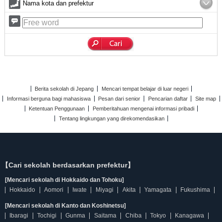
Nama kota dan prefektur
Berita sekolah di Jepang
Mencari tempat belajar di luar negeri
Informasi berguna bagi mahasiswa
Pesan dari senior
Pencarian daftar
Site map
Ketentuan Penggunaan
Pemberitahuan mengenai informasi pribadi
Tentang lingkungan yang direkomendasikan
【Cari sekolah berdasarkan prefektur】
[Mencari sekolah di Hokkaido dan Tohoku]
Hokkaido
Aomori
Iwate
Miyagi
Akita
Yamagata
Fukushima
[Mencari sekolah di Kanto dan Koshinetsu]
Ibaragi
Tochigi
Gunma
Saitama
Chiba
Tokyo
Kanagawa