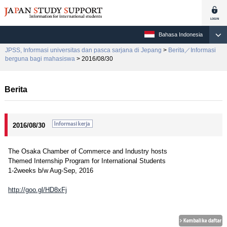
Bahasa Indonesia
JPSS, Informasi universitas dan pasca sarjana di Jepang
>
Berita／Informasi
berguna bagi mahasiswa
> 2016/08/30
Berita
2016/08/30
The Osaka Chamber of Commerce and Industry hosts
Themed Internship Program for International Students
1-2weeks b/w Aug-Sep, 2016
http://goo.gl/HD8xFj