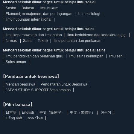
Mencari sekolah diluar negeri untuk belajar Ilmu sosial
Sastra
Bahasa
Ilmu hukum
Ekonomi, manajemen, dan perdagangan
Ilmu sosiologi
Ilmu hubungan international
Mencari sekolah diluar negeri untuk belajar Ilmu sains
Ilmu keperaawatan dan kesehatan
Ilmu kedokteran dan kedokteran gigi
farmasi
Sains
Teknik
Ilmu pertanian dan perikanan
Mencari sekolah diluar negeri untuk belajar Ilmu sosial sains
Ilmu pendidikan dan pelatihan guru
Ilmu sains kehidupan
Ilmu seni
Sains umum
【Panduan untuk beasiswa】
Mencari beasiswa
Pendaftaran untuk Beasiswa
JAPAN STUDY SUPPORT Scholarships
【Pilih bahasa】
日本語
English
中文（简体字）
中文（繁體字）
한국어
Tiếng Việt
ภาษาไทย