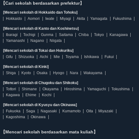
【Cari sekolah berdasarkan prefektur】
[Mencari sekolah di Hokkaido dan Tohoku]
Hokkaido
Aomori
Iwate
Miyagi
Akita
Yamagata
Fukushima
[Mencari sekolah di Kanto dan Koshinetsu]
Ibaragi
Tochigi
Gunma
Saitama
Chiba
Tokyo
Kanagawa
Yamanashi
Nagano
Niigata
[Mencari sekolah di Tokai dan Hokuriku]
Gifu
Shizuoka
Aichi
Mie
Toyama
Ishikawa
Fukui
[Mencari sekolah di Kinki]
Shiga
Kyoto
Osaka
Hyogo
Nara
Wakayama
[Mencari sekolah di Chugoku dan Shikoku]
Tottori
Shimane
Okayama
Hiroshima
Yamaguchi
Tokushima
Kagawa
Ehime
Kochi
[Mencari sekolah di Kyusyu dan Okinawa]
Fukuoka
Saga
Nagasaki
Kumamoto
Oita
Miyazaki
Kagoshima
Okinawa
【Mencari sekolah berdasarkan mata kuliah】