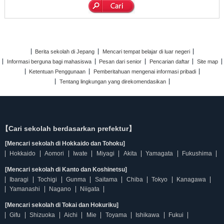
Berita sekolah di Jepang
Mencari tempat belajar di luar negeri
Informasi berguna bagi mahasiswa
Pesan dari senior
Pencarian daftar
Site map
Ketentuan Penggunaan
Pemberitahuan mengenai informasi pribadi
Tentang lingkungan yang direkomendasikan
【Cari sekolah berdasarkan prefektur】
[Mencari sekolah di Hokkaido dan Tohoku]
Hokkaido
Aomori
Iwate
Miyagi
Akita
Yamagata
Fukushima
[Mencari sekolah di Kanto dan Koshinetsu]
Ibaragi
Tochigi
Gunma
Saitama
Chiba
Tokyo
Kanagawa
Yamanashi
Nagano
Niigata
[Mencari sekolah di Tokai dan Hokuriku]
Gifu
Shizuoka
Aichi
Mie
Toyama
Ishikawa
Fukui