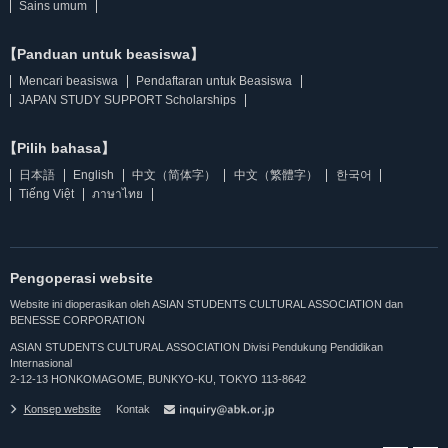
Sains umum
【Panduan untuk beasiswa】
Mencari beasiswa
Pendaftaran untuk Beasiswa
JAPAN STUDY SUPPORT Scholarships
【Pilih bahasa】
日本語
English
中文（简体字）
中文（繁體字）
한국어
Tiếng Việt
ภาษาไทย
Pengoperasi website
Website ini dioperasikan oleh ASIAN STUDENTS CULTURAL ASSOCIATION dan
BENESSE CORPORATION
ASIAN STUDENTS CULTURAL ASSOCIATION Divisi Pendukung Pendidikan
Internasional
2-12-13 HONKOMAGOME, BUNKYO-KU, TOKYO 113-8642
Konsep website
Kontak