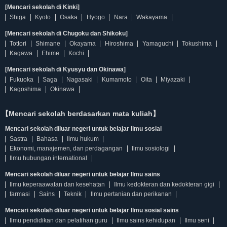
[Mencari sekolah di Kinki]
Shiga
Kyoto
Osaka
Hyogo
Nara
Wakayama
[Mencari sekolah di Chugoku dan Shikoku]
Tottori
Shimane
Okayama
Hiroshima
Yamaguchi
Tokushima
Kagawa
Ehime
Kochi
[Mencari sekolah di Kyusyu dan Okinawa]
Fukuoka
Saga
Nagasaki
Kumamoto
Oita
Miyazaki
Kagoshima
Okinawa
【Mencari sekolah berdasarkan mata kuliah】
Mencari sekolah diluar negeri untuk belajar Ilmu sosial
Sastra
Bahasa
Ilmu hukum
Ekonomi, manajemen, dan perdagangan
Ilmu sosiologi
Ilmu hubungan international
Mencari sekolah diluar negeri untuk belajar Ilmu sains
Ilmu keperaawatan dan kesehatan
Ilmu kedokteran dan kedokteran gigi
farmasi
Sains
Teknik
Ilmu pertanian dan perikanan
Mencari sekolah diluar negeri untuk belajar Ilmu sosial sains
Ilmu pendidikan dan pelatihan guru
Ilmu sains kehidupan
Ilmu seni