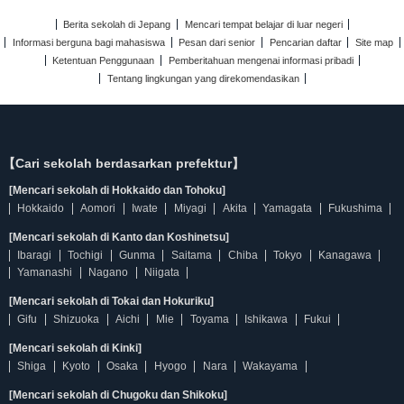
Berita sekolah di Jepang
Mencari tempat belajar di luar negeri
Informasi berguna bagi mahasiswa
Pesan dari senior
Pencarian daftar
Site map
Ketentuan Penggunaan
Pemberitahuan mengenai informasi pribadi
Tentang lingkungan yang direkomendasikan
【Cari sekolah berdasarkan prefektur】
[Mencari sekolah di Hokkaido dan Tohoku]
Hokkaido
Aomori
Iwate
Miyagi
Akita
Yamagata
Fukushima
[Mencari sekolah di Kanto dan Koshinetsu]
Ibaragi
Tochigi
Gunma
Saitama
Chiba
Tokyo
Kanagawa
Yamanashi
Nagano
Niigata
[Mencari sekolah di Tokai dan Hokuriku]
Gifu
Shizuoka
Aichi
Mie
Toyama
Ishikawa
Fukui
[Mencari sekolah di Kinki]
Shiga
Kyoto
Osaka
Hyogo
Nara
Wakayama
[Mencari sekolah di Chugoku dan Shikoku]