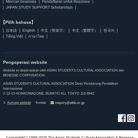
Mencari beasiswa
Pendaftaran untuk Beasiswa
JAPAN STUDY SUPPORT Scholarships
【Pilih bahasa】
日本語
English
中文（简体字）
中文（繁體字）
한국어
Tiếng Việt
ภาษาไทย
Pengoperasi website
Website ini dioperasikan oleh ASIAN STUDENTS CULTURAL ASSOCIATION dan
BENESSE CORPORATION
ASIAN STUDENTS CULTURAL ASSOCIATION Divisi Pendukung Pendidikan
Internasional
2-12-13 HONKOMAGOME, BUNKYO-KU, TOKYO 113-8642
Konsep website
Kontak
Copyright(C) 1999-2026 The Asian Students Cultural Association & Benesse