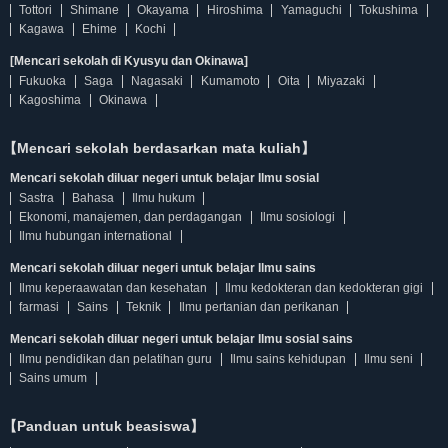
Tottori
Shimane
Okayama
Hiroshima
Yamaguchi
Tokushima
Kagawa
Ehime
Kochi
[Mencari sekolah di Kyusyu dan Okinawa]
Fukuoka
Saga
Nagasaki
Kumamoto
Oita
Miyazaki
Kagoshima
Okinawa
【Mencari sekolah berdasarkan mata kuliah】
Mencari sekolah diluar negeri untuk belajar Ilmu sosial
Sastra
Bahasa
Ilmu hukum
Ekonomi, manajemen, dan perdagangan
Ilmu sosiologi
Ilmu hubungan international
Mencari sekolah diluar negeri untuk belajar Ilmu sains
Ilmu keperaawatan dan kesehatan
Ilmu kedokteran dan kedokteran gigi
farmasi
Sains
Teknik
Ilmu pertanian dan perikanan
Mencari sekolah diluar negeri untuk belajar Ilmu sosial sains
Ilmu pendidikan dan pelatihan guru
Ilmu sains kehidupan
Ilmu seni
Sains umum
【Panduan untuk beasiswa】