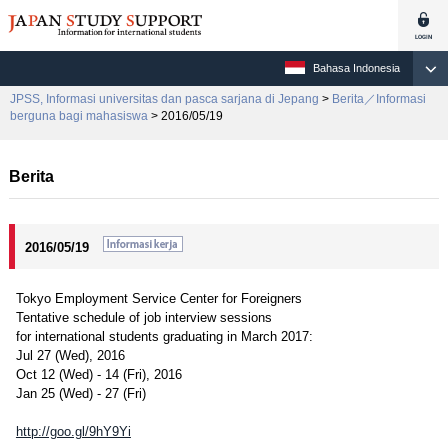
Bahasa Indonesia
JPSS, Informasi universitas dan pasca sarjana di Jepang
>
Berita／Informasi
berguna bagi mahasiswa
> 2016/05/19
Berita
2016/05/19
Tokyo Employment Service Center for Foreigners
Tentative schedule of job interview sessions
for international students graduating in March 2017:
Jul 27 (Wed), 2016
Oct 12 (Wed) - 14 (Fri), 2016
Jan 25 (Wed) - 27 (Fri)
http://goo.gl/9hY9Yi