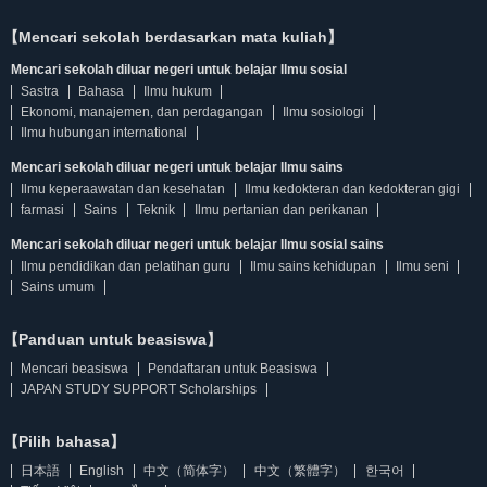
【Mencari sekolah berdasarkan mata kuliah】
Mencari sekolah diluar negeri untuk belajar Ilmu sosial
Sastra
Bahasa
Ilmu hukum
Ekonomi, manajemen, dan perdagangan
Ilmu sosiologi
Ilmu hubungan international
Mencari sekolah diluar negeri untuk belajar Ilmu sains
Ilmu keperaawatan dan kesehatan
Ilmu kedokteran dan kedokteran gigi
farmasi
Sains
Teknik
Ilmu pertanian dan perikanan
Mencari sekolah diluar negeri untuk belajar Ilmu sosial sains
Ilmu pendidikan dan pelatihan guru
Ilmu sains kehidupan
Ilmu seni
Sains umum
【Panduan untuk beasiswa】
Mencari beasiswa
Pendaftaran untuk Beasiswa
JAPAN STUDY SUPPORT Scholarships
【Pilih bahasa】
日本語
English
中文（简体字）
中文（繁體字）
한국어