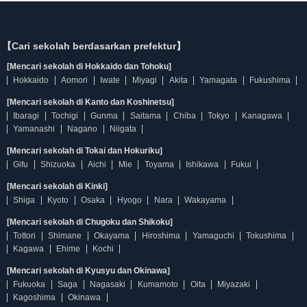
【Cari sekolah berdasarkan prefektur】
[Mencari sekolah di Hokkaido dan Tohoku]
Hokkaido
Aomori
Iwate
Miyagi
Akita
Yamagata
Fukushima
[Mencari sekolah di Kanto dan Koshinetsu]
Ibaragi
Tochigi
Gunma
Saitama
Chiba
Tokyo
Kanagawa
Yamanashi
Nagano
Niigata
[Mencari sekolah di Tokai dan Hokuriku]
Gifu
Shizuoka
Aichi
Mie
Toyama
Ishikawa
Fukui
[Mencari sekolah di Kinki]
Shiga
Kyoto
Osaka
Hyogo
Nara
Wakayama
[Mencari sekolah di Chugoku dan Shikoku]
Tottori
Shimane
Okayama
Hiroshima
Yamaguchi
Tokushima
Kagawa
Ehime
Kochi
[Mencari sekolah di Kyusyu dan Okinawa]
Fukuoka
Saga
Nagasaki
Kumamoto
Oita
Miyazaki
Kagoshima
Okinawa