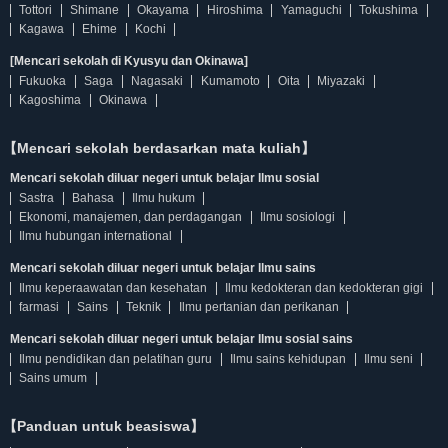
Tottori
Shimane
Okayama
Hiroshima
Yamaguchi
Tokushima
Kagawa
Ehime
Kochi
[Mencari sekolah di Kyusyu dan Okinawa]
Fukuoka
Saga
Nagasaki
Kumamoto
Oita
Miyazaki
Kagoshima
Okinawa
【Mencari sekolah berdasarkan mata kuliah】
Mencari sekolah diluar negeri untuk belajar Ilmu sosial
Sastra
Bahasa
Ilmu hukum
Ekonomi, manajemen, dan perdagangan
Ilmu sosiologi
Ilmu hubungan international
Mencari sekolah diluar negeri untuk belajar Ilmu sains
Ilmu keperaawatan dan kesehatan
Ilmu kedokteran dan kedokteran gigi
farmasi
Sains
Teknik
Ilmu pertanian dan perikanan
Mencari sekolah diluar negeri untuk belajar Ilmu sosial sains
Ilmu pendidikan dan pelatihan guru
Ilmu sains kehidupan
Ilmu seni
Sains umum
【Panduan untuk beasiswa】