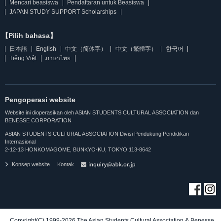
Mencari beasiswa
Pendaftaran untuk Beasiswa
JAPAN STUDY SUPPORT Scholarships
【Pilih bahasa】
日本語
English
中文（简体字）
中文（繁體字）
한국어
Tiếng Việt
ภาษาไทย
Pengoperasi website
Website ini dioperasikan oleh ASIAN STUDENTS CULTURAL ASSOCIATION dan
BENESSE CORPORATION
ASIAN STUDENTS CULTURAL ASSOCIATION Divisi Pendukung Pendidikan
Internasional
2-12-13 HONKOMAGOME, BUNKYO-KU, TOKYO 113-8642
Konsep website
Kontak
Copyright(C) 1999-2026 The Asian Students Cultural Association & Benesse