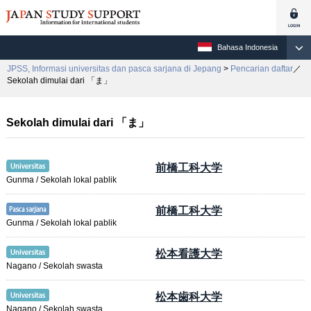
Bahasa Indonesia
JPSS, Informasi universitas dan pasca sarjana di Jepang
>
Pencarian daftar
／
Sekolah dimulai dari 「ま」
Sekolah dimulai dari 「ま」
前橋工科大学
Gunma / Sekolah lokal pablik
前橋工科大学
Gunma / Sekolah lokal pablik
松本看護大学
Nagano / Sekolah swasta
松本歯科大学
Nagano / Sekolah swasta