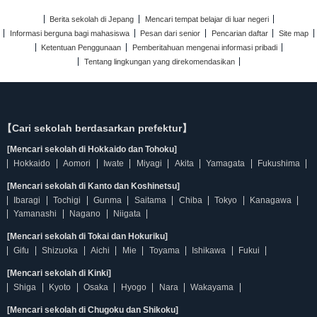
Berita sekolah di Jepang
Mencari tempat belajar di luar negeri
Informasi berguna bagi mahasiswa
Pesan dari senior
Pencarian daftar
Site map
Ketentuan Penggunaan
Pemberitahuan mengenai informasi pribadi
Tentang lingkungan yang direkomendasikan
【Cari sekolah berdasarkan prefektur】
[Mencari sekolah di Hokkaido dan Tohoku]
Hokkaido
Aomori
Iwate
Miyagi
Akita
Yamagata
Fukushima
[Mencari sekolah di Kanto dan Koshinetsu]
Ibaragi
Tochigi
Gunma
Saitama
Chiba
Tokyo
Kanagawa
Yamanashi
Nagano
Niigata
[Mencari sekolah di Tokai dan Hokuriku]
Gifu
Shizuoka
Aichi
Mie
Toyama
Ishikawa
Fukui
[Mencari sekolah di Kinki]
Shiga
Kyoto
Osaka
Hyogo
Nara
Wakayama
[Mencari sekolah di Chugoku dan Shikoku]