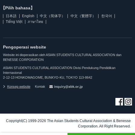
【Pilih bahasa】
日本語
English
中文（简体字）
中文（繁體字）
한국어
Tiếng Việt
ภาษาไทย
Pengoperasi website
Website ini dioperasikan oleh ASIAN STUDENTS CULTURAL ASSOCIATION dan
BENESSE CORPORATION
ASIAN STUDENTS CULTURAL ASSOCIATION Divisi Pendukung Pendidikan
Internasional
2-12-13 HONKOMAGOME, BUNKYO-KU, TOKYO 113-8642
Konsep website
Kontak
Copyright(C) 1999-2026 The Asian Students Cultural Association & Benesse
Corporation. All Right Reserved.