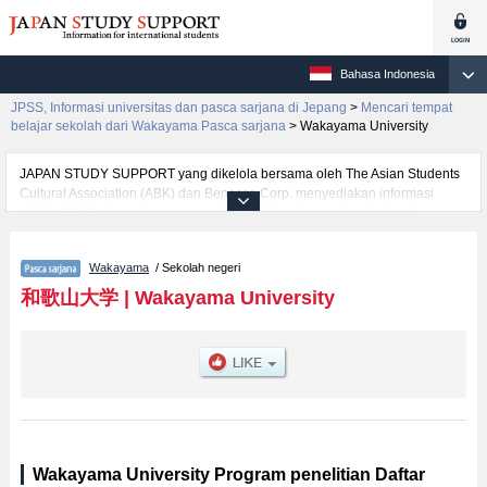
Bahasa Indonesia
JPSS, Informasi universitas dan pasca sarjana di Jepang
>
Mencari tempat
belajar sekolah dari Wakayama Pasca sarjana
>
Wakayama University
JAPAN STUDY SUPPORT yang dikelola bersama oleh The Asian Students
Cultural Association (ABK) dan Benesse Corp. menyediakan informasi
sekitar 1300 universitas, pascasarjana, universitas yunior, akademi
kejuruan yang siap menerima mahasiswa(i) mancanegara.
Tersedia informasi rinci mengenai Wakayama University, mencakup
Wakayama
/ Sekolah negeri
informasi per jurusan riset seperti %% research %%, serta berbagai
informasi yang berguna bagi mahasiswa(i) mancanegara seperti kuota
和歌山大学
|
Wakayama University
untuk jumlah pendaftar dan jumlah kelulusan ujian masuk mahasiswa(i)
mancanegara, informasi mengenai ujian masuk, prasarana kampus, akses
jalan, dan lainnya. Silakan memanfaatkannya.
Wakayama University Program penelitian Daftar