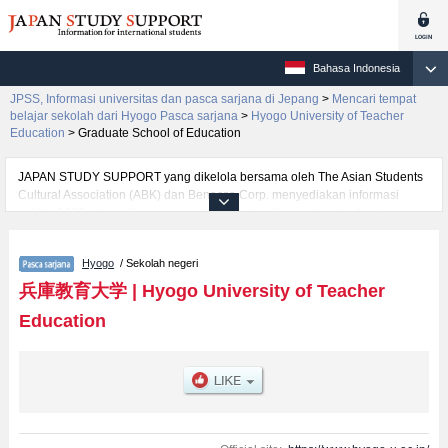
Bahasa Indonesia
JPSS, Informasi universitas dan pasca sarjana di Jepang
>
Mencari tempat
belajar sekolah dari Hyogo Pasca sarjana
>
Hyogo University of Teacher
Education
>
Graduate School of Education
JAPAN STUDY SUPPORT yang dikelola bersama oleh The Asian Students
Cultural Association (ABK) dan Benesse Corp. menyediakan informasi
sekitar 1300 universitas, pascasarjana, universitas yunior, akademi
kejuruan yang siap menerima mahasiswa(i) mancanegara.
Tersedia informasi rinci mengenai Hyogo University of Teacher Education,
Hyogo
/ Sekolah negeri
mencakup informasi per jurusan riset seperti %% research %%, serta
berbagai informasi yang berguna bagi mahasiswa(i) mancanegara seperti
兵庫教育大学
|
Hyogo University of Teacher
kuota untuk jumlah pendaftar dan jumlah kelulusan ujian masuk
Education
mahasiswa(i) mancanegara, informasi mengenai ujian masuk, prasarana
kampus, akses jalan, dan lainnya. Silakan memanfaatkannya.