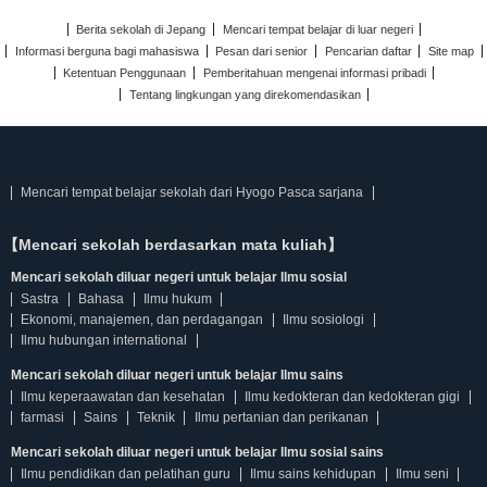
Berita sekolah di Jepang
Mencari tempat belajar di luar negeri
Informasi berguna bagi mahasiswa
Pesan dari senior
Pencarian daftar
Site map
Ketentuan Penggunaan
Pemberitahuan mengenai informasi pribadi
Tentang lingkungan yang direkomendasikan
Mencari tempat belajar sekolah dari Hyogo Pasca sarjana
【Mencari sekolah berdasarkan mata kuliah】
Mencari sekolah diluar negeri untuk belajar Ilmu sosial
Sastra
Bahasa
Ilmu hukum
Ekonomi, manajemen, dan perdagangan
Ilmu sosiologi
Ilmu hubungan international
Mencari sekolah diluar negeri untuk belajar Ilmu sains
Ilmu keperaawatan dan kesehatan
Ilmu kedokteran dan kedokteran gigi
farmasi
Sains
Teknik
Ilmu pertanian dan perikanan
Mencari sekolah diluar negeri untuk belajar Ilmu sosial sains
Ilmu pendidikan dan pelatihan guru
Ilmu sains kehidupan
Ilmu seni