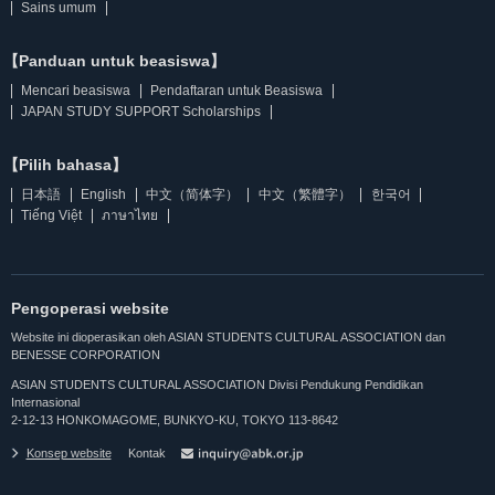
Sains umum
【Panduan untuk beasiswa】
Mencari beasiswa
Pendaftaran untuk Beasiswa
JAPAN STUDY SUPPORT Scholarships
【Pilih bahasa】
日本語
English
中文（简体字）
中文（繁體字）
한국어
Tiếng Việt
ภาษาไทย
Pengoperasi website
Website ini dioperasikan oleh ASIAN STUDENTS CULTURAL ASSOCIATION dan
BENESSE CORPORATION
ASIAN STUDENTS CULTURAL ASSOCIATION Divisi Pendukung Pendidikan
Internasional
2-12-13 HONKOMAGOME, BUNKYO-KU, TOKYO 113-8642
Konsep website
Kontak