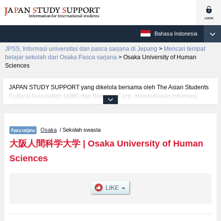
Bahasa Indonesia
JPSS, Informasi universitas dan pasca sarjana di Jepang
>
Mencari tempat
belajar sekolah dari Osaka Pasca sarjana
>
Osaka University of Human
Sciences
JAPAN STUDY SUPPORT yang dikelola bersama oleh The Asian Students
Cultural Association (ABK) dan Benesse Corp. menyediakan informasi
sekitar 1300 universitas, pascasarjana, universitas yunior, akademi
kejuruan yang siap menerima mahasiswa(i) mancanegara.
Tersedia informasi rinci mengenai Osaka University of Human Sciences,
Osaka
/ Sekolah swasta
mencakup informasi per jurusan riset seperti %% research %%, serta
berbagai informasi yang berguna bagi mahasiswa(i) mancanegara seperti
大阪人間科学大学
|
Osaka University of Human
kuota untuk jumlah pendaftar dan jumlah kelulusan ujian masuk
Sciences
mahasiswa(i) mancanegara, informasi mengenai ujian masuk, prasarana
kampus, akses jalan, dan lainnya. Silakan memanfaatkannya.