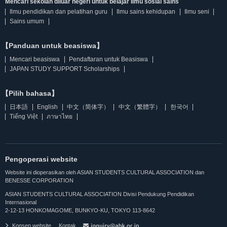
Mencari sekolah diluar negeri untuk belajar Ilmu sosial sains
Ilmu pendidikan dan pelatihan guru
Ilmu sains kehidupan
Ilmu seni
Sains umum
【Panduan untuk beasiswa】
Mencari beasiswa
Pendaftaran untuk Beasiswa
JAPAN STUDY SUPPORT Scholarships
【Pilih bahasa】
日本語
English
中文（简体字）
中文（繁體字）
한국어
Tiếng Việt
ภาษาไทย
Pengoperasi website
Website ini dioperasikan oleh ASIAN STUDENTS CULTURAL ASSOCIATION dan
BENESSE CORPORATION
ASIAN STUDENTS CULTURAL ASSOCIATION Divisi Pendukung Pendidikan
Internasional
2-12-13 HONKOMAGOME, BUNKYO-KU, TOKYO 113-8642
Konsep website
Kontak