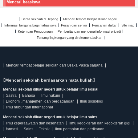
Mencari beasiswa
Berita sekolah di Jepang
Mencari tempat belajar di luar negeri
Informasi berguna bagi mahasiswa
Pesan dari senior
Pencarian daftar
Site map
Ketentuan Penggunaan
Pemberitahuan mengenai informasi pribadi
Tentang lingkungan yang direkomendasikan
Mencari tempat belajar sekolah dari Osaka Pasca sarjana
【Mencari sekolah berdasarkan mata kuliah】
Mencari sekolah diluar negeri untuk belajar Ilmu sosial
Sastra
Bahasa
Ilmu hukum
Ekonomi, manajemen, dan perdagangan
Ilmu sosiologi
Ilmu hubungan international
Mencari sekolah diluar negeri untuk belajar Ilmu sains
Ilmu keperaawatan dan kesehatan
Ilmu kedokteran dan kedokteran gigi
farmasi
Sains
Teknik
Ilmu pertanian dan perikanan