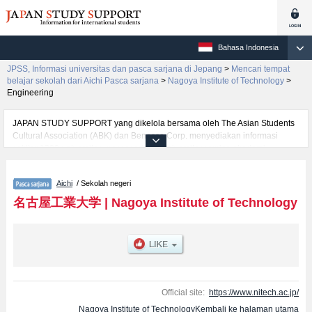
Bahasa Indonesia
JPSS, Informasi universitas dan pasca sarjana di Jepang
>
Mencari tempat
belajar sekolah dari Aichi Pasca sarjana
>
Nagoya Institute of Technology
>
Engineering
JAPAN STUDY SUPPORT yang dikelola bersama oleh The Asian Students
Cultural Association (ABK) dan Benesse Corp. menyediakan informasi
sekitar 1300 universitas, pascasarjana, universitas yunior, akademi
kejuruan yang siap menerima mahasiswa(i) mancanegara.
Tersedia informasi rinci mengenai Nagoya Institute of Technology,
Aichi
/ Sekolah negeri
mencakup informasi per jurusan riset seperti %% research %%, serta
berbagai informasi yang berguna bagi mahasiswa(i) mancanegara seperti
名古屋工業大学
|
Nagoya Institute of Technology
kuota untuk jumlah pendaftar dan jumlah kelulusan ujian masuk
mahasiswa(i) mancanegara, informasi mengenai ujian masuk, prasarana
kampus, akses jalan, dan lainnya. Silakan memanfaatkannya.
Official site:
https://www.nitech.ac.jp/
Nagoya Institute of TechnologyKembali ke halaman utama