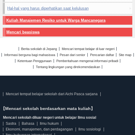
Hal-hal yang harus diperhatikan saat kelulusan
Kuliah Manajemen Resiko untuk Warga Mancanegara
Mencari beasiswa
Berita sekolah di Jepang
Mencari tempat belajar di luar negeri
Informasi berguna bagi mahasiswa
Pesan dari senior
Pencarian daftar
Site map
Ketentuan Penggunaan
Pemberitahuan mengenai informasi pribadi
Tentang lingkungan yang direkomendasikan
Mencari tempat belajar sekolah dari Aichi Pasca sarjana
【Mencari sekolah berdasarkan mata kuliah】
Mencari sekolah diluar negeri untuk belajar Ilmu sosial
Sastra
Bahasa
Ilmu hukum
Ekonomi, manajemen, dan perdagangan
Ilmu sosiologi