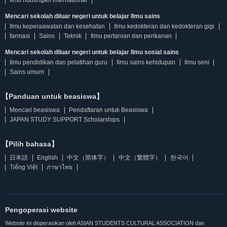
Ilmu hubungan international
Mencari sekolah diluar negeri untuk belajar Ilmu sains
Ilmu keperaawatan dan kesehatan
Ilmu kedokteran dan kedokteran gigi
farmasi
Sains
Teknik
Ilmu pertanian dan perikanan
Mencari sekolah diluar negeri untuk belajar Ilmu sosial sains
Ilmu pendidikan dan pelatihan guru
Ilmu sains kehidupan
Ilmu seni
Sains umum
【Panduan untuk beasiswa】
Mencari beasiswa
Pendaftaran untuk Beasiswa
JAPAN STUDY SUPPORT Scholarships
【Pilih bahasa】
日本語
English
中文（简体字）
中文（繁體字）
한국어
Tiếng Việt
ภาษาไทย
Pengoperasi website
Website ini dioperasikan oleh ASIAN STUDENTS CULTURAL ASSOCIATION dan