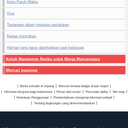
Kerja Paruh Waktu
Visa
Tantangan dalam kegiatan pertukaran
Bagian konsultasi
Hal-hal yang harus diperhatikan saat kelulusan
Kuliah Manajemen Resiko untuk Warga Mancanegara
Mencari beasiswa
Berita sekolah di Jepang
Mencari tempat belajar di luar negeri
Informasi berguna bagi mahasiswa
Pesan dari senior
Pencarian daftar
Site map
Ketentuan Penggunaan
Pemberitahuan mengenai informasi pribadi
Tentang lingkungan yang direkomendasikan