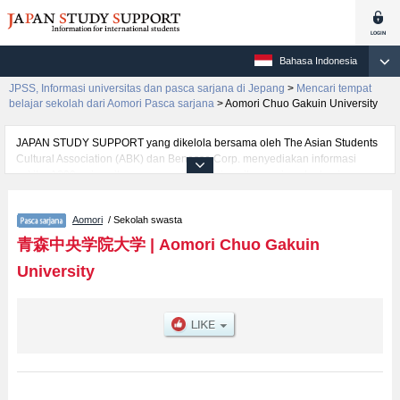
Bahasa Indonesia
JPSS, Informasi universitas dan pasca sarjana di Jepang
>
Mencari tempat
belajar sekolah dari Aomori Pasca sarjana
>
Aomori Chuo Gakuin University
JAPAN STUDY SUPPORT yang dikelola bersama oleh The Asian Students
Cultural Association (ABK) dan Benesse Corp. menyediakan informasi
sekitar 1300 universitas, pascasarjana, universitas yunior, akademi
kejuruan yang siap menerima mahasiswa(i) mancanegara.
Tersedia informasi rinci mengenai Aomori Chuo Gakuin University,
Aomori
/ Sekolah swasta
mencakup informasi per jurusan riset seperti %% research %%, serta
berbagai informasi yang berguna bagi mahasiswa(i) mancanegara seperti
青森中央学院大学
|
Aomori Chuo Gakuin
kuota untuk jumlah pendaftar dan jumlah kelulusan ujian masuk
University
mahasiswa(i) mancanegara, informasi mengenai ujian masuk, prasarana
kampus, akses jalan, dan lainnya. Silakan memanfaatkannya.