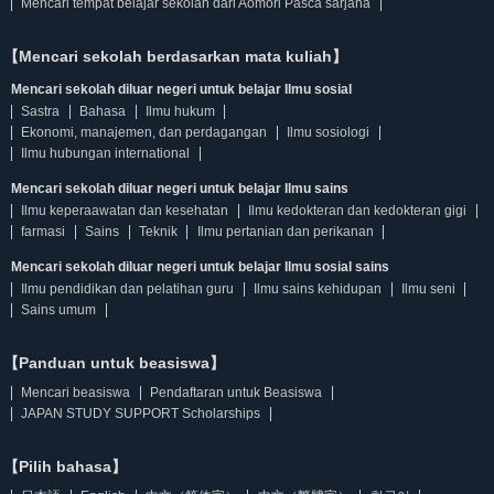
Mencari tempat belajar sekolah dari Aomori Pasca sarjana
【Mencari sekolah berdasarkan mata kuliah】
Mencari sekolah diluar negeri untuk belajar Ilmu sosial
Sastra
Bahasa
Ilmu hukum
Ekonomi, manajemen, dan perdagangan
Ilmu sosiologi
Ilmu hubungan international
Mencari sekolah diluar negeri untuk belajar Ilmu sains
Ilmu keperaawatan dan kesehatan
Ilmu kedokteran dan kedokteran gigi
farmasi
Sains
Teknik
Ilmu pertanian dan perikanan
Mencari sekolah diluar negeri untuk belajar Ilmu sosial sains
Ilmu pendidikan dan pelatihan guru
Ilmu sains kehidupan
Ilmu seni
Sains umum
【Panduan untuk beasiswa】
Mencari beasiswa
Pendaftaran untuk Beasiswa
JAPAN STUDY SUPPORT Scholarships
【Pilih bahasa】