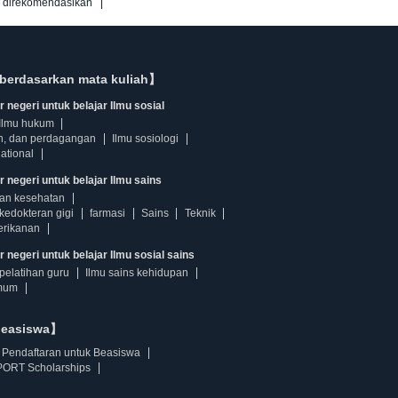
g direkomendasikan
berdasarkan mata kuliah】
 negeri untuk belajar Ilmu sosial
Ilmu hukum
n, dan perdagangan
Ilmu sosiologi
ational
r negeri untuk belajar Ilmu sains
dan kesehatan
kedokteran gigi
farmasi
Sains
Teknik
erikanan
 negeri untuk belajar Ilmu sosial sains
pelatihan guru
Ilmu sains kehidupan
mum
beasiswa】
Pendaftaran untuk Beasiswa
ORT Scholarships