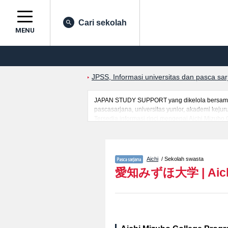
Cari sekolah
MENU
JPSS, Informasi universitas dan pasca sa
JAPAN STUDY SUPPORT yang dikelola bersama ol
pascasarjana, universitas yunior, akademi kej
Tersedia informasi rinci mengenai Aichi Mizuho
mancanegara seperti kuota untuk jumlah pendaf
jalan, dan lainnya. Silakan memanfaatkannya.
Aichi
/ Sekolah swasta
愛知みずほ大学
|
Aic