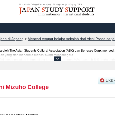
Aichi Mizuho College(Pasca sarjana) | Jika ingin belajar di Jepang, "JPS...
rjana di Jepang
>
Mencari tempat belajar sekolah dari Aichi Pasca sarj
eh The Asian Students Cultural Association (ABK) dan Benesse Corp. menyediaka
uruan yang siap menerima mahasiswa(i) mancanegara.
 College, mencakup informasi per jurusan riset seperti %% research %%, serta ber
tar dan jumlah kelulusan ujian masuk mahasiswa(i) mancanegara, informasi men
hi Mizuho College