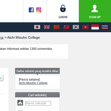
ana
>
Aichi Mizuho College
n informasi sekitar 1300 universitas,
bagai informasi yang berguna bagi mahasiswa(i)
genai ujian masuk, prasarana kampus, akses
[Pasca sarjana]
Aichi Mizuho College