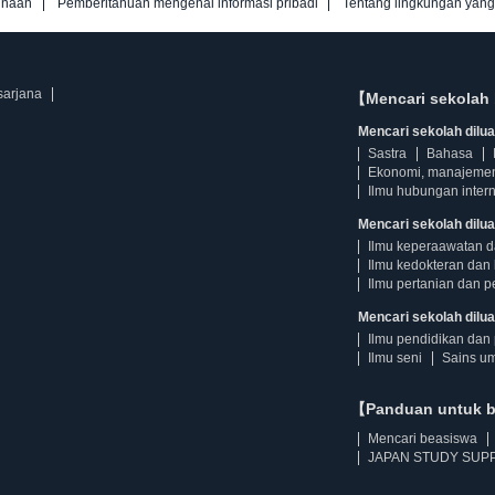
unaan
Pemberitahuan mengenai informasi pribadi
Tentang lingkungan yan
sarjana
【Mencari sekolah 
Mencari sekolah diluar
Sastra
Bahasa
Ekonomi, manajeme
Ilmu hubungan intern
Mencari sekolah dilua
Ilmu keperaawatan 
Ilmu kedokteran dan 
Ilmu pertanian dan p
Mencari sekolah diluar
Ilmu pendidikan dan 
Ilmu seni
Sains u
【Panduan untuk 
Mencari beasiswa
JAPAN STUDY SUPP