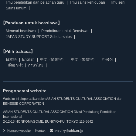
Ilmu pendidikan dan pelatihan guru
Ilmu sains kehidupan
Ilmu seni
Sains umum
【Panduan untuk beasiswa】
Mencari beasiswa
Pendaftaran untuk Beasiswa
JAPAN STUDY SUPPORT Scholarships
【Pilih bahasa】
日本語
English
中文（简体字）
中文（繁體字）
한국어
Tiếng Việt
ภาษาไทย
Pengoperasi website
Website ini dioperasikan oleh ASIAN STUDENTS CULTURAL ASSOCIATION dan
BENESSE CORPORATION
ASIAN STUDENTS CULTURAL ASSOCIATION Divisi Pendukung Pendidikan
Internasional
2-12-13 HONKOMAGOME, BUNKYO-KU, TOKYO 113-8642
Konsep website
Kontak