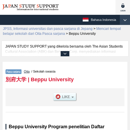
Bahasa Indonesia
JPSS, Informasi universitas dan pasca sarjana di Jepang
>
Mencari tempat
belajar sekolah dari Oita Pasca sarjana
>
Beppu University
JAPAN STUDY SUPPORT yang dikelola bersama oleh The Asian Students
Cultural Association (ABK) dan Benesse Corp. menyediakan informasi
sekitar 1300 universitas, pascasarjana, universitas yunior, akademi
kejuruan yang siap menerima mahasiswa(i) mancanegara.
Tersedia informasi rinci mengenai Beppu University, mencakup informasi
Oita
/ Sekolah swasta
per jurusan riset seperti %% research %%, serta berbagai informasi yang
berguna bagi mahasiswa(i) mancanegara seperti kuota untuk jumlah
別府大学
|
Beppu University
pendaftar dan jumlah kelulusan ujian masuk mahasiswa(i) mancanegara,
informasi mengenai ujian masuk, prasarana kampus, akses jalan, dan
lainnya. Silakan memanfaatkannya.
Beppu University Program penelitian Daftar