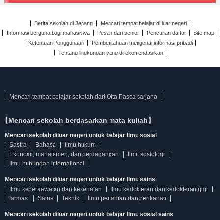
Berita sekolah di Jepang
Mencari tempat belajar di luar negeri
Informasi berguna bagi mahasiswa
Pesan dari senior
Pencarian daftar
Site map
Ketentuan Penggunaan
Pemberitahuan mengenai informasi pribadi
Tentang lingkungan yang direkomendasikan
Mencari tempat belajar sekolah dari Oita Pasca sarjana
【Mencari sekolah berdasarkan mata kuliah】
Mencari sekolah diluar negeri untuk belajar Ilmu sosial
Sastra
Bahasa
Ilmu hukum
Ekonomi, manajemen, dan perdagangan
Ilmu sosiologi
Ilmu hubungan international
Mencari sekolah diluar negeri untuk belajar Ilmu sains
Ilmu keperaawatan dan kesehatan
Ilmu kedokteran dan kedokteran gigi
farmasi
Sains
Teknik
Ilmu pertanian dan perikanan
Mencari sekolah diluar negeri untuk belajar Ilmu sosial sains