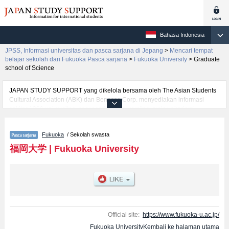
Bahasa Indonesia
JPSS, Informasi universitas dan pasca sarjana di Jepang
>
Mencari tempat
belajar sekolah dari Fukuoka Pasca sarjana
>
Fukuoka University
>
Graduate
school of Science
JAPAN STUDY SUPPORT yang dikelola bersama oleh The Asian Students
Cultural Association (ABK) dan Benesse Corp. menyediakan informasi
sekitar 1300 universitas, pascasarjana, universitas yunior, akademi
kejuruan yang siap menerima mahasiswa(i) mancanegara.
Tersedia informasi rinci mengenai Fukuoka University, mencakup informasi
Fukuoka
/ Sekolah swasta
per jurusan riset seperti %% research %%, serta berbagai informasi yang
berguna bagi mahasiswa(i) mancanegara seperti kuota untuk jumlah
福岡大学
|
Fukuoka University
pendaftar dan jumlah kelulusan ujian masuk mahasiswa(i) mancanegara,
informasi mengenai ujian masuk, prasarana kampus, akses jalan, dan
lainnya. Silakan memanfaatkannya.
Official site:
https://www.fukuoka-u.ac.jp/
Fukuoka UniversityKembali ke halaman utama