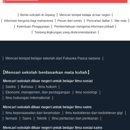
Berita sekolah di Jepang
Mencari tempat belajar di luar negeri
Informasi berguna bagi mahasiswa
Pesan dari senior
Pencarian daftar
Site map
Ketentuan Penggunaan
Pemberitahuan mengenai informasi pribadi
Tentang lingkungan yang direkomendasikan
Mencari tempat belajar sekolah dari Fukuoka Pasca sarjana
【Mencari sekolah berdasarkan mata kuliah】
Mencari sekolah diluar negeri untuk belajar Ilmu sosial
Sastra
Bahasa
Ilmu hukum
Ekonomi, manajemen, dan perdagangan
Ilmu sosiologi
Ilmu hubungan international
Mencari sekolah diluar negeri untuk belajar Ilmu sains
Ilmu keperaawatan dan kesehatan
Ilmu kedokteran dan kedokteran gigi
farmasi
Sains
Teknik
Ilmu pertanian dan perikanan
Mencari sekolah diluar negeri untuk belajar Ilmu sosial sains