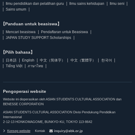
Ilmu pendidikan dan pelatihan guru
Ilmu sains kehidupan
Ilmu seni
Sains umum
【Panduan untuk beasiswa】
Mencari beasiswa
Pendaftaran untuk Beasiswa
JAPAN STUDY SUPPORT Scholarships
【Pilih bahasa】
日本語
English
中文（简体字）
中文（繁體字）
한국어
Tiếng Việt
ภาษาไทย
Pengoperasi website
Website ini dioperasikan oleh ASIAN STUDENTS CULTURAL ASSOCIATION dan
BENESSE CORPORATION
ASIAN STUDENTS CULTURAL ASSOCIATION Divisi Pendukung Pendidikan
Internasional
2-12-13 HONKOMAGOME, BUNKYO-KU, TOKYO 113-8642
Konsep website
Kontak