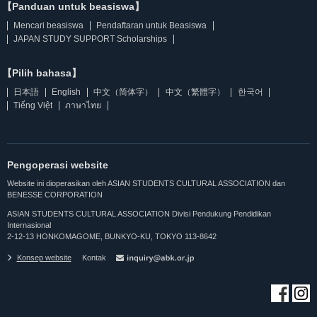
【Panduan untuk beasiswa】
Mencari beasiswa
Pendaftaran untuk Beasiswa
JAPAN STUDY SUPPORT Scholarships
【Pilih bahasa】
日本語
English
中文（简体字）
中文（繁體字）
한국어
Tiếng Việt
ภาษาไทย
Pengoperasi website
Website ini dioperasikan oleh ASIAN STUDENTS CULTURAL ASSOCIATION dan
BENESSE CORPORATION
ASIAN STUDENTS CULTURAL ASSOCIATION Divisi Pendukung Pendidikan
Internasional
2-12-13 HONKOMAGOME, BUNKYO-KU, TOKYO 113-8642
Konsep website
Kontak