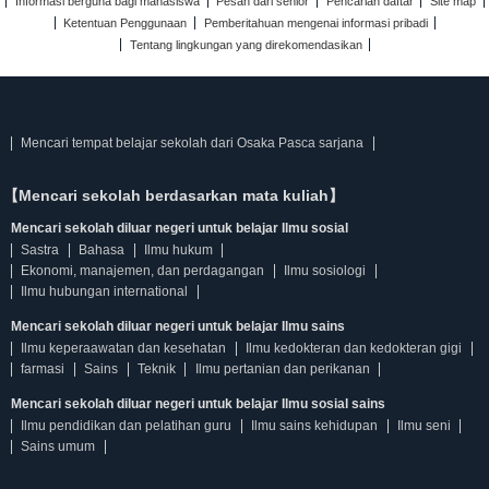
Informasi berguna bagi mahasiswa
Pesan dari senior
Pencarian daftar
Site map
Ketentuan Penggunaan
Pemberitahuan mengenai informasi pribadi
Tentang lingkungan yang direkomendasikan
Mencari tempat belajar sekolah dari Osaka Pasca sarjana
【Mencari sekolah berdasarkan mata kuliah】
Mencari sekolah diluar negeri untuk belajar Ilmu sosial
Sastra
Bahasa
Ilmu hukum
Ekonomi, manajemen, dan perdagangan
Ilmu sosiologi
Ilmu hubungan international
Mencari sekolah diluar negeri untuk belajar Ilmu sains
Ilmu keperaawatan dan kesehatan
Ilmu kedokteran dan kedokteran gigi
farmasi
Sains
Teknik
Ilmu pertanian dan perikanan
Mencari sekolah diluar negeri untuk belajar Ilmu sosial sains
Ilmu pendidikan dan pelatihan guru
Ilmu sains kehidupan
Ilmu seni
Sains umum