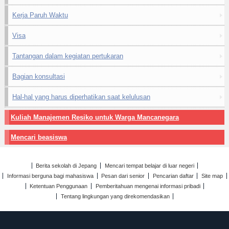
Kerja Paruh Waktu
Visa
Tantangan dalam kegiatan pertukaran
Bagian konsultasi
Hal-hal yang harus diperhatikan saat kelulusan
Kuliah Manajemen Resiko untuk Warga Mancanegara
Mencari beasiswa
Berita sekolah di Jepang
Mencari tempat belajar di luar negeri
Informasi berguna bagi mahasiswa
Pesan dari senior
Pencarian daftar
Site map
Ketentuan Penggunaan
Pemberitahuan mengenai informasi pribadi
Tentang lingkungan yang direkomendasikan