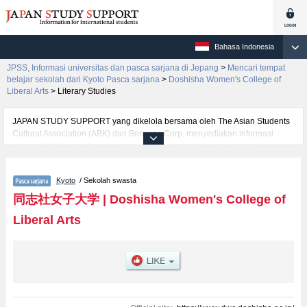
Bahasa Indonesia
JPSS, Informasi universitas dan pasca sarjana di Jepang
>
Mencari tempat
belajar sekolah dari Kyoto Pasca sarjana
>
Doshisha Women's College of
Liberal Arts
>
Literary Studies
JAPAN STUDY SUPPORT yang dikelola bersama oleh The Asian Students
Cultural Association (ABK) dan Benesse Corp. menyediakan informasi
sekitar 1300 universitas, pascasarjana, universitas yunior, akademi
kejuruan yang siap menerima mahasiswa(i) mancanegara.
Tersedia informasi rinci mengenai Doshisha Women's College of Liberal
Kyoto
/ Sekolah swasta
Arts, mencakup informasi per jurusan riset seperti %% research %%, serta
berbagai informasi yang berguna bagi mahasiswa(i) mancanegara seperti
同志社女子大学
|
Doshisha Women's College of
kuota untuk jumlah pendaftar dan jumlah kelulusan ujian masuk
Liberal Arts
mahasiswa(i) mancanegara, informasi mengenai ujian masuk, prasarana
kampus, akses jalan, dan lainnya. Silakan memanfaatkannya.