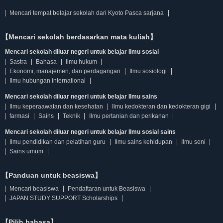
Mencari tempat belajar sekolah dari Kyoto Pasca sarjana
【Mencari sekolah berdasarkan mata kuliah】
Mencari sekolah diluar negeri untuk belajar Ilmu sosial
Sastra
Bahasa
Ilmu hukum
Ekonomi, manajemen, dan perdagangan
Ilmu sosiologi
Ilmu hubungan international
Mencari sekolah diluar negeri untuk belajar Ilmu sains
Ilmu keperaawatan dan kesehatan
Ilmu kedokteran dan kedokteran gigi
farmasi
Sains
Teknik
Ilmu pertanian dan perikanan
Mencari sekolah diluar negeri untuk belajar Ilmu sosial sains
Ilmu pendidikan dan pelatihan guru
Ilmu sains kehidupan
Ilmu seni
Sains umum
【Panduan untuk beasiswa】
Mencari beasiswa
Pendaftaran untuk Beasiswa
JAPAN STUDY SUPPORT Scholarships
【Pilih bahasa】