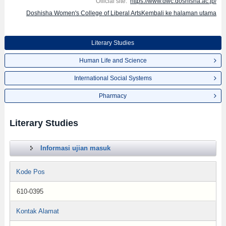
Official site:
https://www.dwc.doshisha.ac.jp/
Doshisha Women's College of Liberal ArtsKembali ke halaman utama
Literary Studies
Human Life and Science
International Social Systems
Pharmacy
Literary Studies
Informasi ujian masuk
Kode Pos
610-0395
Kontak Alamat