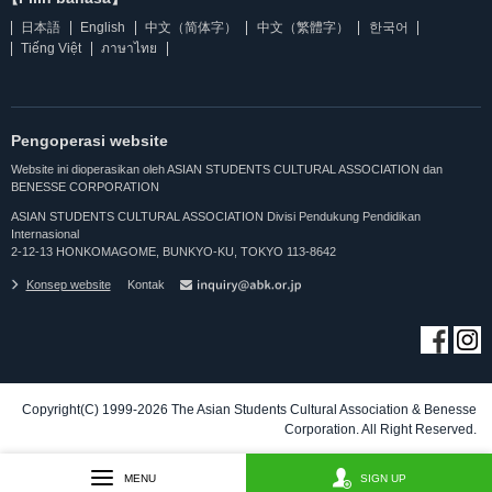
日本語
English
中文（简体字）
中文（繁體字）
한국어
Tiếng Việt
ภาษาไทย
Pengoperasi website
Website ini dioperasikan oleh ASIAN STUDENTS CULTURAL ASSOCIATION dan
BENESSE CORPORATION
ASIAN STUDENTS CULTURAL ASSOCIATION Divisi Pendukung Pendidikan
Internasional
2-12-13 HONKOMAGOME, BUNKYO-KU, TOKYO 113-8642
Konsep website
Kontak
Copyright(C) 1999-2026 The Asian Students Cultural Association & Benesse
Corporation. All Right Reserved.
MENU
SIGN UP