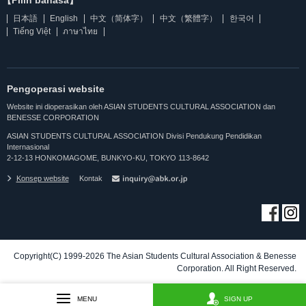
【Pilih bahasa】
日本語
English
中文（简体字）
中文（繁體字）
한국어
Tiếng Việt
ภาษาไทย
Pengoperasi website
Website ini dioperasikan oleh ASIAN STUDENTS CULTURAL ASSOCIATION dan
BENESSE CORPORATION
ASIAN STUDENTS CULTURAL ASSOCIATION Divisi Pendukung Pendidikan
Internasional
2-12-13 HONKOMAGOME, BUNKYO-KU, TOKYO 113-8642
Konsep website
Kontak
Copyright(C) 1999-2026 The Asian Students Cultural Association & Benesse
Corporation. All Right Reserved.
MENU
SIGN UP