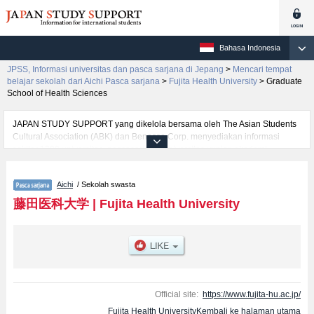
Bahasa Indonesia
JPSS, Informasi universitas dan pasca sarjana di Jepang
>
Mencari tempat
belajar sekolah dari Aichi Pasca sarjana
>
Fujita Health University
>
Graduate
School of Health Sciences
JAPAN STUDY SUPPORT yang dikelola bersama oleh The Asian Students
Cultural Association (ABK) dan Benesse Corp. menyediakan informasi
sekitar 1300 universitas, pascasarjana, universitas yunior, akademi
kejuruan yang siap menerima mahasiswa(i) mancanegara.
Tersedia informasi rinci mengenai Fujita Health University, mencakup
Aichi
/ Sekolah swasta
informasi per jurusan riset seperti %% research %%, serta berbagai
informasi yang berguna bagi mahasiswa(i) mancanegara seperti kuota
藤田医科大学
|
Fujita Health University
untuk jumlah pendaftar dan jumlah kelulusan ujian masuk mahasiswa(i)
mancanegara, informasi mengenai ujian masuk, prasarana kampus, akses
jalan, dan lainnya. Silakan memanfaatkannya.
Official site:
https://www.fujita-hu.ac.jp/
Fujita Health UniversityKembali ke halaman utama