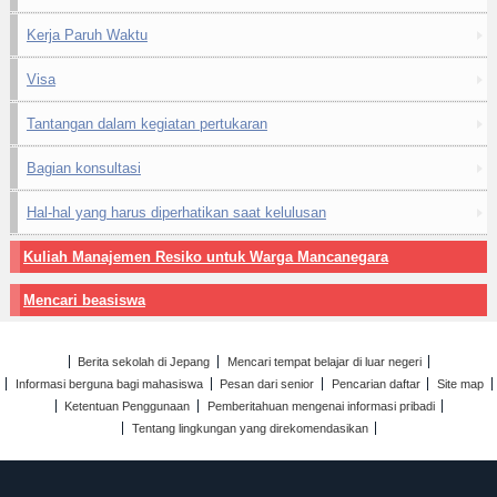
Kerja Paruh Waktu
Visa
Tantangan dalam kegiatan pertukaran
Bagian konsultasi
Hal-hal yang harus diperhatikan saat kelulusan
Kuliah Manajemen Resiko untuk Warga Mancanegara
Mencari beasiswa
Berita sekolah di Jepang
Mencari tempat belajar di luar negeri
Informasi berguna bagi mahasiswa
Pesan dari senior
Pencarian daftar
Site map
Ketentuan Penggunaan
Pemberitahuan mengenai informasi pribadi
Tentang lingkungan yang direkomendasikan