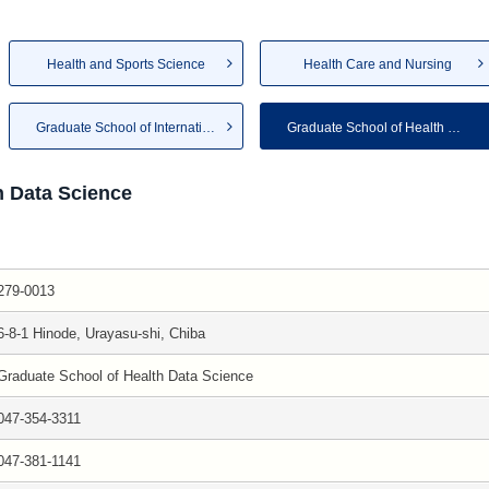
Health and Sports Science
Health Care and Nursing
Graduate School of Internatio...
Graduate School of Health Dat...
h Data Science
279-0013
6-8-1 Hinode, Urayasu-shi, Chiba
Graduate School of Health Data Science
047-354-3311
047-381-1141