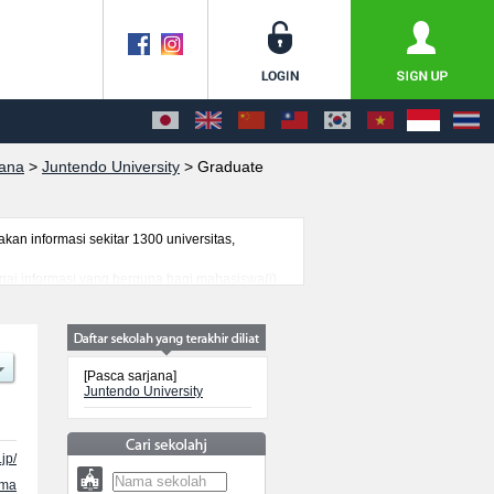
jana
>
Juntendo University
>
Graduate
n informasi sekitar 1300 universitas,
agai informasi yang berguna bagi mahasiswa(i)
genai ujian masuk, prasarana kampus, akses
[Pasca sarjana]
Juntendo University
jp/
ama