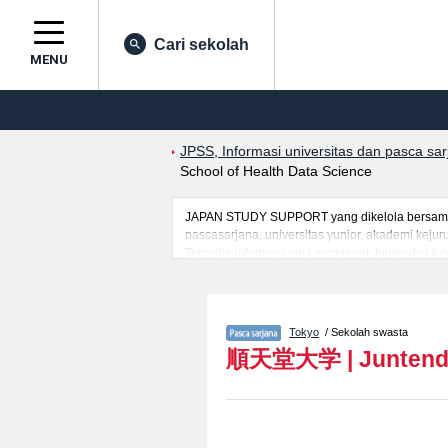
Cari sekolah
MENU
JPSS, Informasi universitas dan pasca sa
School of Health Data Science
JAPAN STUDY SUPPORT yang dikelola bersama ol
pascasarjana, universitas yunior, akademi kej
Tersedia informasi rinci mengenai Juntendo Uni
mancanegara seperti kuota untuk jumlah pendaf
jalan, dan lainnya. Silakan memanfaatkannya.
Tokyo
/ Sekolah swasta
順天堂大学
|
Juntend