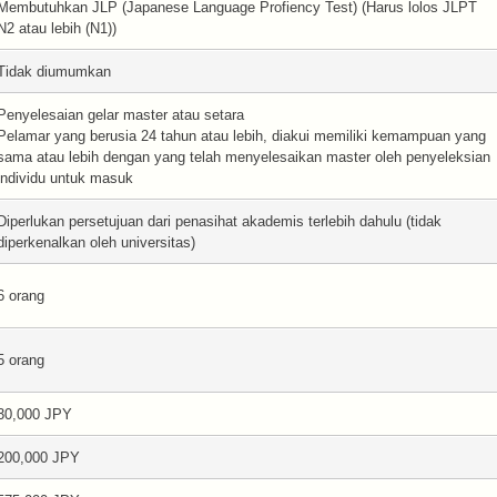
Membutuhkan JLP (Japanese Language Profiency Test) (Harus lolos JLPT
N2 atau lebih (N1))
Tidak diumumkan
Penyelesaian gelar master atau setara
Pelamar yang berusia 24 tahun atau lebih, diakui memiliki kemampuan yang
sama atau lebih dengan yang telah menyelesaikan master oleh penyeleksian
individu untuk masuk
Diperlukan persetujuan dari penasihat akademis terlebih dahulu (tidak
diperkenalkan oleh universitas)
6 orang
5 orang
30,000 JPY
200,000 JPY