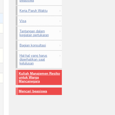
Beasiswa
Kerja Paruh Waktu
Visa
Tantangan dalam
kegiatan pertukaran
Bagian konsultasi
Hal-hal yang harus
diperhatikan saat
kelulusan
Kuliah Manajemen Resiko
untuk Warga
Mancanegara
Mencari beasiswa