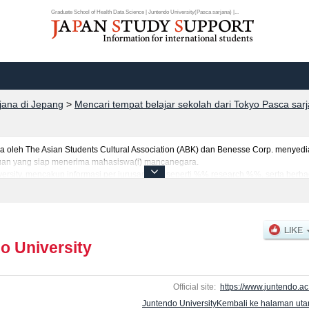
Graduate School of Health Data Science | Juntendo University(Pasca sarjana) |...
rjana di Jepang
>
Mencari tempat belajar sekolah dari Tokyo Pasca sar
eh The Asian Students Cultural Association (ABK) dan Benesse Corp. menyediaka
uruan yang siap menerima mahasiswa(i) mancanegara.
versity, mencakup informasi per jurusan riset seperti %% research %%, serta berb
tar dan jumlah kelulusan ujian masuk mahasiswa(i) mancanegara, informasi men
o University
Official site:
https://www.juntendo.ac.
Juntendo UniversityKembali ke halaman ut