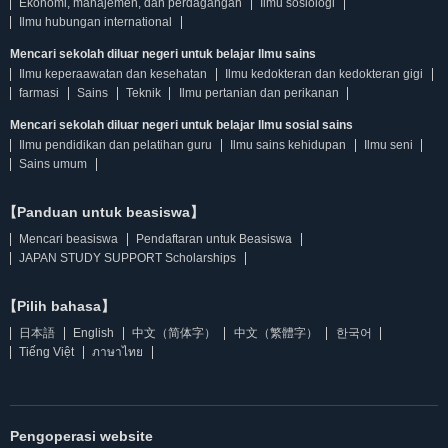
Ekonomi, manajemen, dan perdagangan
Ilmu sosiologi
Ilmu hubungan international
Mencari sekolah diluar negeri untuk belajar Ilmu sains
Ilmu keperaawatan dan kesehatan
Ilmu kedokteran dan kedokteran gigi
farmasi
Sains
Teknik
Ilmu pertanian dan perikanan
Mencari sekolah diluar negeri untuk belajar Ilmu sosial sains
Ilmu pendidikan dan pelatihan guru
Ilmu sains kehidupan
Ilmu seni
Sains umum
【Panduan untuk beasiswa】
Mencari beasiswa
Pendaftaran untuk Beasiswa
JAPAN STUDY SUPPORT Scholarships
【Pilih bahasa】
日本語
English
中文（简体字）
中文（繁體字）
한국어
Tiếng Việt
ภาษาไทย
Pengoperasi website