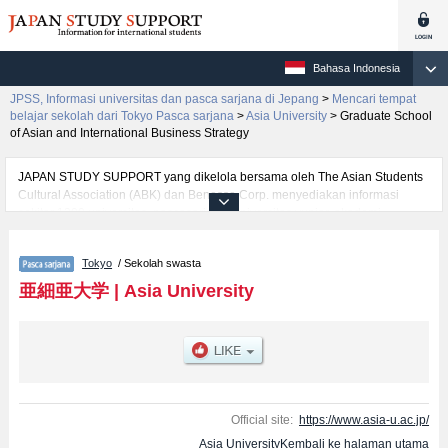
Bahasa Indonesia
JPSS, Informasi universitas dan pasca sarjana di Jepang
>
Mencari tempat
belajar sekolah dari Tokyo Pasca sarjana
>
Asia University
>
Graduate School
of Asian and International Business Strategy
JAPAN STUDY SUPPORT yang dikelola bersama oleh The Asian Students
Cultural Association (ABK) dan Benesse Corp. menyediakan informasi
sekitar 1300 universitas, pascasarjana, universitas yunior, akademi
kejuruan yang siap menerima mahasiswa(i) mancanegara.
Tersedia informasi rinci mengenai Asia University, mencakup informasi per
Tokyo
/ Sekolah swasta
jurusan riset seperti %% research %%, serta berbagai informasi yang
berguna bagi mahasiswa(i) mancanegara seperti kuota untuk jumlah
亜細亜大学
|
Asia University
pendaftar dan jumlah kelulusan ujian masuk mahasiswa(i) mancanegara,
informasi mengenai ujian masuk, prasarana kampus, akses jalan, dan
lainnya. Silakan memanfaatkannya.
Official site:
https://www.asia-u.ac.jp/
Asia UniversityKembali ke halaman utama