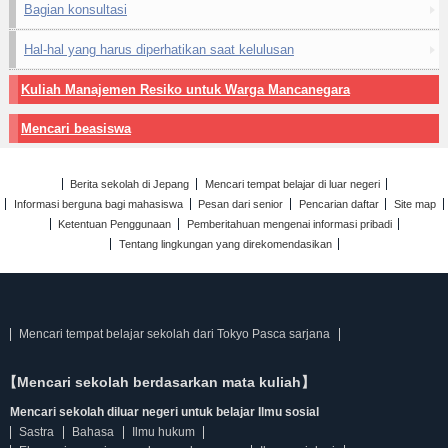
Bagian konsultasi
Hal-hal yang harus diperhatikan saat kelulusan
Kuliah Manajemen Resiko untuk Warga Mancanegara
Mencari beasiswa
Berita sekolah di Jepang
Mencari tempat belajar di luar negeri
Informasi berguna bagi mahasiswa
Pesan dari senior
Pencarian daftar
Site map
Ketentuan Penggunaan
Pemberitahuan mengenai informasi pribadi
Tentang lingkungan yang direkomendasikan
Mencari tempat belajar sekolah dari Tokyo Pasca sarjana
【Mencari sekolah berdasarkan mata kuliah】
Mencari sekolah diluar negeri untuk belajar Ilmu sosial
Sastra
Bahasa
Ilmu hukum