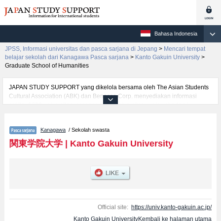
Bahasa Indonesia
JPSS, Informasi universitas dan pasca sarjana di Jepang
>
Mencari tempat
belajar sekolah dari Kanagawa Pasca sarjana
>
Kanto Gakuin University
>
Graduate School of Humanities
JAPAN STUDY SUPPORT yang dikelola bersama oleh The Asian Students
Cultural Association (ABK) dan Benesse Corp. menyediakan informasi
sekitar 1300 universitas, pascasarjana, universitas yunior, akademi
kejuruan yang siap menerima mahasiswa(i) mancanegara.
Tersedia informasi rinci mengenai Kanto Gakuin University, mencakup
Kanagawa
/ Sekolah swasta
informasi per jurusan riset seperti %% research %%, serta berbagai
informasi yang berguna bagi mahasiswa(i) mancanegara seperti kuota
関東学院大学
|
Kanto Gakuin University
untuk jumlah pendaftar dan jumlah kelulusan ujian masuk mahasiswa(i)
mancanegara, informasi mengenai ujian masuk, prasarana kampus, akses
jalan, dan lainnya. Silakan memanfaatkannya.
Official site:
https://univ.kanto-gakuin.ac.jp/
Kanto Gakuin UniversityKembali ke halaman utama