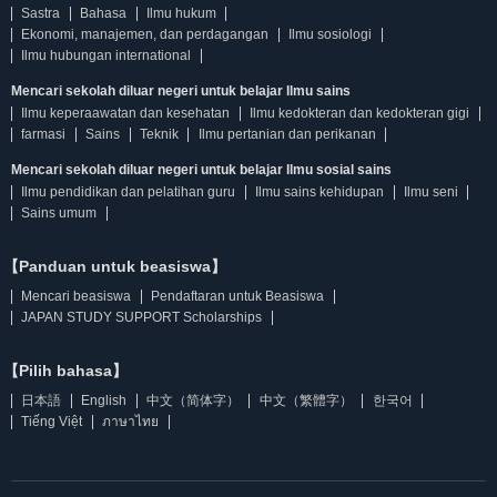
Sastra
Bahasa
Ilmu hukum
Ekonomi, manajemen, dan perdagangan
Ilmu sosiologi
Ilmu hubungan international
Mencari sekolah diluar negeri untuk belajar Ilmu sains
Ilmu keperaawatan dan kesehatan
Ilmu kedokteran dan kedokteran gigi
farmasi
Sains
Teknik
Ilmu pertanian dan perikanan
Mencari sekolah diluar negeri untuk belajar Ilmu sosial sains
Ilmu pendidikan dan pelatihan guru
Ilmu sains kehidupan
Ilmu seni
Sains umum
【Panduan untuk beasiswa】
Mencari beasiswa
Pendaftaran untuk Beasiswa
JAPAN STUDY SUPPORT Scholarships
【Pilih bahasa】
日本語
English
中文（简体字）
中文（繁體字）
한국어
Tiếng Việt
ภาษาไทย