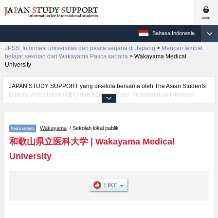
Bahasa Indonesia
JPSS, Informasi universitas dan pasca sarjana di Jepang
>
Mencari tempat
belajar sekolah dari Wakayama Pasca sarjana
>
Wakayama Medical
University
JAPAN STUDY SUPPORT yang dikelola bersama oleh The Asian Students
Cultural Association (ABK) dan Benesse Corp. menyediakan informasi
sekitar 1300 universitas, pascasarjana, universitas yunior, akademi
kejuruan yang siap menerima mahasiswa(i) mancanegara.
Tersedia informasi rinci mengenai Wakayama Medical University,
Wakayama
/ Sekolah lokal pablik
mencakup informasi per jurusan riset seperti %% research %%, serta
berbagai informasi yang berguna bagi mahasiswa(i) mancanegara seperti
和歌山県立医科大学
|
Wakayama Medical
kuota untuk jumlah pendaftar dan jumlah kelulusan ujian masuk
University
mahasiswa(i) mancanegara, informasi mengenai ujian masuk, prasarana
kampus, akses jalan, dan lainnya. Silakan memanfaatkannya.