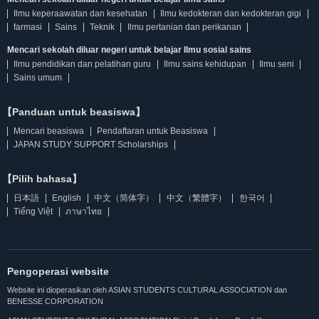
Ilmu keperaawatan dan kesehatan
Ilmu kedokteran dan kedokteran gigi
farmasi
Sains
Teknik
Ilmu pertanian dan perikanan
Mencari sekolah diluar negeri untuk belajar Ilmu sosial sains
Ilmu pendidikan dan pelatihan guru
Ilmu sains kehidupan
Ilmu seni
Sains umum
【Panduan untuk beasiswa】
Mencari beasiswa
Pendaftaran untuk Beasiswa
JAPAN STUDY SUPPORT Scholarships
【Pilih bahasa】
日本語
English
中文（简体字）
中文（繁體字）
한국어
Tiếng Việt
ภาษาไทย
Pengoperasi website
Website ini dioperasikan oleh ASIAN STUDENTS CULTURAL ASSOCIATION dan
BENESSE CORPORATION