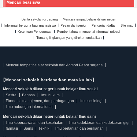
Mencari beasiswa
Berita sekolah di Jepang
Mencari tempat belajar di luar negeri
Informasi berguna bagi mahasiswa
Pesan dari senior
Pencarian daftar
Site map
Ketentuan Penggunaan
Pemberitahuan mengenai informasi pribadi
Tentang lingkungan yang direkomendasikan
Mencari tempat belajar sekolah dari Aomori Pasca sarjana
【Mencari sekolah berdasarkan mata kuliah】
Mencari sekolah diluar negeri untuk belajar Ilmu sosial
Sastra
Bahasa
Ilmu hukum
Ekonomi, manajemen, dan perdagangan
Ilmu sosiologi
Ilmu hubungan international
Mencari sekolah diluar negeri untuk belajar Ilmu sains
Ilmu keperaawatan dan kesehatan
Ilmu kedokteran dan kedokteran gigi
farmasi
Sains
Teknik
Ilmu pertanian dan perikanan