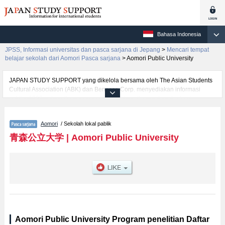
Bahasa Indonesia
JPSS, Informasi universitas dan pasca sarjana di Jepang
>
Mencari tempat
belajar sekolah dari Aomori Pasca sarjana
>
Aomori Public University
JAPAN STUDY SUPPORT yang dikelola bersama oleh The Asian Students
Cultural Association (ABK) dan Benesse Corp. menyediakan informasi
sekitar 1300 universitas, pascasarjana, universitas yunior, akademi
kejuruan yang siap menerima mahasiswa(i) mancanegara.
Tersedia informasi rinci mengenai Aomori Public University, mencakup
Aomori
/ Sekolah lokal pablik
informasi per jurusan riset seperti %% research %%, serta berbagai
informasi yang berguna bagi mahasiswa(i) mancanegara seperti kuota
青森公立大学
|
Aomori Public University
untuk jumlah pendaftar dan jumlah kelulusan ujian masuk mahasiswa(i)
mancanegara, informasi mengenai ujian masuk, prasarana kampus, akses
jalan, dan lainnya. Silakan memanfaatkannya.
Aomori Public University Program penelitian Daftar