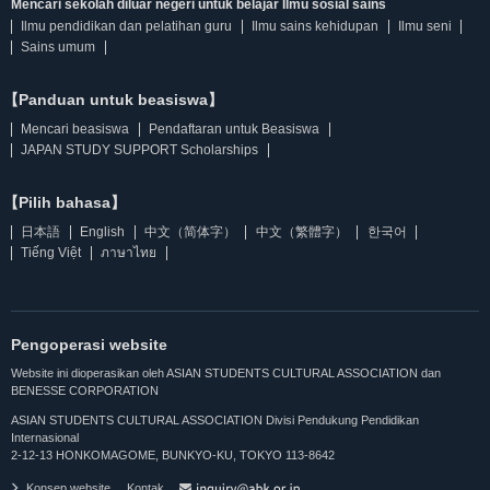
Mencari sekolah diluar negeri untuk belajar Ilmu sosial sains
Ilmu pendidikan dan pelatihan guru
Ilmu sains kehidupan
Ilmu seni
Sains umum
【Panduan untuk beasiswa】
Mencari beasiswa
Pendaftaran untuk Beasiswa
JAPAN STUDY SUPPORT Scholarships
【Pilih bahasa】
日本語
English
中文（简体字）
中文（繁體字）
한국어
Tiếng Việt
ภาษาไทย
Pengoperasi website
Website ini dioperasikan oleh ASIAN STUDENTS CULTURAL ASSOCIATION dan
BENESSE CORPORATION
ASIAN STUDENTS CULTURAL ASSOCIATION Divisi Pendukung Pendidikan
Internasional
2-12-13 HONKOMAGOME, BUNKYO-KU, TOKYO 113-8642
Konsep website
Kontak