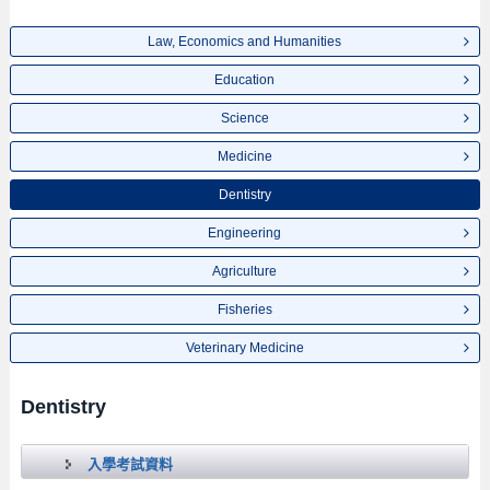
Law, Economics and Humanities
Education
Science
Medicine
Dentistry
Engineering
Agriculture
Fisheries
Veterinary Medicine
Dentistry
入學考試資料