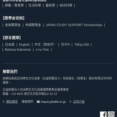
搜索可以學習文理科的留學院校
師範、教育學
生活科學
藝術學
綜合科學
【獎學金咨詢】
查詢獎學金
申請獎學金
JAPAN STUDY SUPPORT Scholarships
【語言選擇】
日本語
English
中文（简体字）
한국어
Tiếng Việt
Bahasa Indonesia
ภาษาไทย
聯繫我們
該網站是由亞洲學生文化協會（公益財團法人）和倍楽生（倍樂生）股份有限公司共同
運營。
公益財團法人亞洲學生文化協會國際教育支援事業部
郵編：113-8642 東京文京區本駒込2-12-13
網站理念
連絡我們
公司介紹