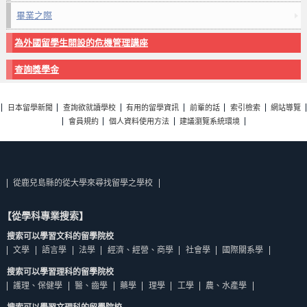
畢業之際
為外國留學生開設的危機管理講座
查詢獎學金
日本留學新聞
查詢欲就讀學校
有用的留學資訊
前輩的話
索引檢索
網站導覽
會員規約
個人資料使用方法
建議瀏覽系統環境
從鹿兒島縣的從大學來尋找留學之學校
【從學科專業搜索】
搜索可以學習文科的留學院校
文學
語言學
法學
經濟、經營、商學
社會學
國際關系學
搜索可以學習理科的留學院校
護理、保健學
醫、齒學
藥學
理學
工學
農、水產學