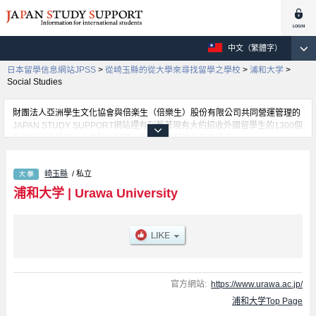
中文（繁體字）
日本留學信息網站JPSS
>
從崎玉縣的從大學來尋找留學之學校
>
浦和大学
>
Social Studies
財團法人亞洲學生文化協會與倍楽生（倍樂生）股份有限公司共同營運管理的
JAPAN STUDY SUPPORT網站裡有刊載著現有大約招收外國留學生的1300個
學校的大學學部、大學院、短期大學、專門學校的招生訊息。
在這裡有刊載著浦和大学的詳細招生訊息。有Social Studies學部、Child
Studies學部等各別學部的不同訊息，以及招收名額、合格人數等考試資訊、
崎玉縣
/ 私立
設施介紹、聯絡方式等對外國留學生是必要之訊息都刊載於此，請務必查閱及
利用此網站。
浦和大学
|
Urawa University
官方網站:
https://www.urawa.ac.jp/
浦和大学Top Page