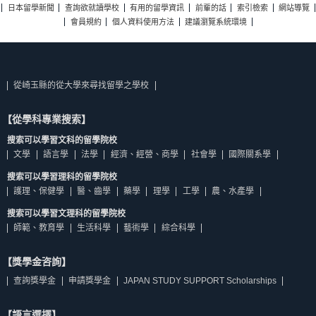
日本留學新聞
查詢欲就讀學校
有用的留學資訊
前輩的話
索引檢索
網站導覽
會員規約
個人資料使用方法
建議瀏覽系統環境
從崎玉縣的從大學來尋找留學之學校
【從學科專業搜索】
搜索可以學習文科的留學院校
文學
語言學
法學
經濟、經營、商學
社會學
國際關系學
搜索可以學習理科的留學院校
護理、保健學
醫、齒學
藥學
理學
工學
農、水產學
搜索可以學習文理科的留學院校
師範、教育學
生活科學
藝術學
綜合科學
【獎學金咨詢】
查詢獎學金
申請獎學金
JAPAN STUDY SUPPORT Scholarships
【語言選擇】