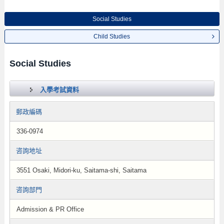
Social Studies
Child Studies
Social Studies
入學考試資料
郵政編碼
336-0974
咨詢地址
3551 Osaki, Midori-ku, Saitama-shi, Saitama
咨詢部門
Admission & PR Office