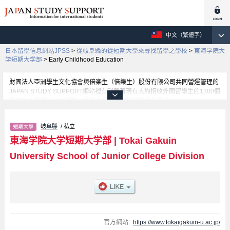
中文（繁體字）
日本留學信息網站JPSS
>
從岐阜縣的從短期大學來尋找留學之學校
>
東海学院大
学短期大学部
>
Early Childhood Education
財團法人亞洲學生文化協會與倍楽生（倍樂生）股份有限公司共同營運管理的
JAPAN STUDY SUPPORT網站裡有刊載著現有大約招收外國留學生的1300個
學校的大學學部、大學院、短期大學、專門學校的招生訊息。
在這裡有刊載著東海学院大学短期大学部的詳細招生訊息。有Early Childhood
Education學部等各別學部的不同訊息，以及招收名額、合格人數等考試資
岐阜縣
/ 私立
訊、設施介紹、聯絡方式等對外國留學生是必要之訊息都刊載於此，請務必查
閱及利用此網站。
東海学院大学短期大学部
|
Tokai Gakuin
University School of Junior College Division
官方網站:
https://www.tokaigakuin-u.ac.jp/