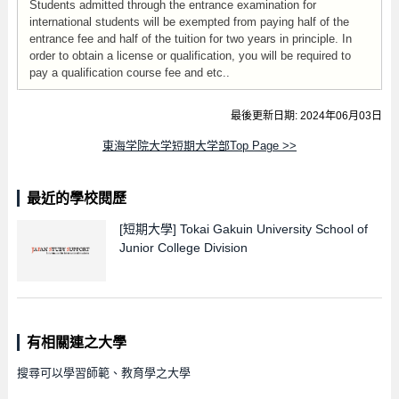
Students admitted through the entrance examination for
international students will be exempted from paying half of the
entrance fee and half of the tuition for two years in principle. In
order to obtain a license or qualification, you will be required to
pay a qualification course fee and etc..
最後更新日期: 2024年06月03日
東海学院大学短期大学部Top Page >>
最近的學校閱歷
[短期大學]
Tokai Gakuin University School of
Junior College Division
有相關連之大學
搜尋可以學習師範、教育學之大學