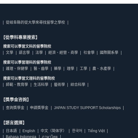
從岐阜縣的從大學來尋找留學之學校
【從學科專業搜索】
搜索可以學習文科的留學院校
文學
語言學
法學
經濟、經營、商學
社會學
國際關系學
搜索可以學習理科的留學院校
護理、保健學
醫、齒學
藥學
理學
工學
農、水產學
搜索可以學習文理科的留學院校
師範、教育學
生活科學
藝術學
綜合科學
【獎學金咨詢】
查詢獎學金
申請獎學金
JAPAN STUDY SUPPORT Scholarships
【語言選擇】
日本語
English
中文（简体字）
한국어
Tiếng Việt
Bahasa Indonesia
ภาษาไทย