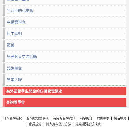
生活中的小常識
申請獎學金
打工須知
簽證
試著融入交流活動
諮詢櫃台
畢業之際
為外國留學生開設的危機管理講座
查詢獎學金
日本留學新聞
查詢欲就讀學校
有用的留學資訊
前輩的話
索引檢索
網站導覽
會員規約
個人資料使用方法
建議瀏覽系統環境