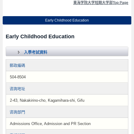
東海学院大学短期大学部Top Page
Early Childhood Education
Early Childhood Education
入學考試資料
郵政編碼
504-8504
咨詢地址
2-43, Nakakirino-cho, Kagamihara-shi, Gifu
咨詢部門
Admissions Office, Admission and PR Section