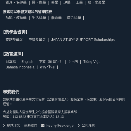
護理、保健學
醫、齒學
藥學
理學
工學
農、水產學
搜索可以學習文理科的留學院校
師範、教育學
生活科學
藝術學
綜合科學
【獎學金咨詢】
查詢獎學金
申請獎學金
JAPAN STUDY SUPPORT Scholarships
【語言選擇】
日本語
English
中文（简体字）
한국어
Tiếng Việt
Bahasa Indonesia
ภาษาไทย
聯繫我們
該網站是由亞洲學生文化協會（公益財團法人）和倍楽生（倍樂生）股份有限公司共同
運營。
公益財團法人亞洲學生文化協會國際教育支援事業部
郵編：113-8642 東京文京區本駒込2-12-13
網站理念
連絡我們
公司介紹