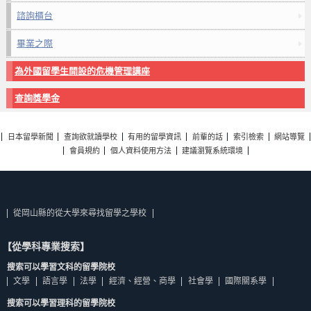
諮詢櫃台
畢業之際
為外國留學生開設的危機管理講座
查詢獎學金
日本留學新聞
查詢欲就讀學校
有用的留學資訊
前輩的話
索引檢索
網站導覽
會員規約
個人資料使用方法
建議瀏覽系統環境
從岡山縣的從大學來尋找留學之學校
【從學科專業搜索】
搜索可以學習文科的留學院校
文學
語言學
法學
經濟、經營、商學
社會學
國際關系學
搜索可以學習理科的留學院校