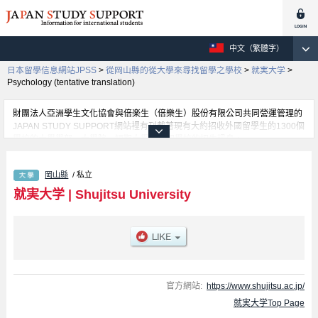
中文（繁體字）
日本留學信息網站JPSS
>
從岡山縣的從大學來尋找留學之學校
>
就実大学
>
Psychology (tentative translation)
財團法人亞洲學生文化協會與倍楽生（倍樂生）股份有限公司共同營運管理的
JAPAN STUDY SUPPORT網站裡有刊載著現有大約招收外國留學生的1300個
學校的大學學部、大學院、短期大學、專門學校的招生訊息。
在這裡有刊載著就実大学的詳細招生訊息。有Human Studies學部、
Education學部、Business Administration學部、Psychology (tentative
岡山縣
/ 私立
translation)學部等各別學部的不同訊息，以及招收名額、合格人數等考試資
訊、設施介紹、聯絡方式等對外國留學生是必要之訊息都刊載於此，請務必查
就実大学
|
Shujitsu University
閱及利用此網站。
官方網站:
https://www.shujitsu.ac.jp/
就実大学Top Page