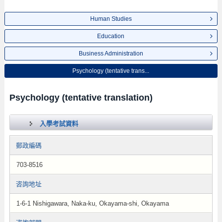
Human Studies
Education
Business Administration
Psychology (tentative trans...
Psychology (tentative translation)
入學考試資料
郵政編碼
703-8516
咨詢地址
1-6-1 Nishigawara, Naka-ku, Okayama-shi, Okayama