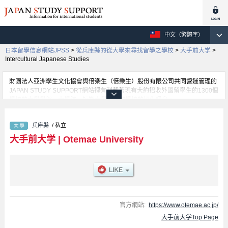
中文（繁體字）
日本留學信息網站JPSS
>
從兵庫縣的從大學來尋找留學之學校
>
大手前大学
>
Intercultural Japanese Studies
財團法人亞洲學生文化協會與倍楽生（倍樂生）股份有限公司共同營運管理的
JAPAN STUDY SUPPORT網站裡有刊載著現有大約招收外國留學生的1300個
學校的大學學部、大學院、短期大學、專門學校的招生訊息。
在這裡有刊載著大手前大学的詳細招生訊息。有Modern Social Studies學部、
Intercultural Japanese Studies學部、Architecture & Arts學部、Health and
兵庫縣
/ 私立
Nutrition學部、Global Nursing學部、Business Administration學部等各別學
部的不同訊息，以及招收名額、合格人數等考試資訊、設施介紹、聯絡方式等
大手前大学
|
Otemae University
對外國留學生是必要之訊息都刊載於此，請務必查閱及利用此網站。
官方網站:
https://www.otemae.ac.jp/
大手前大学Top Page