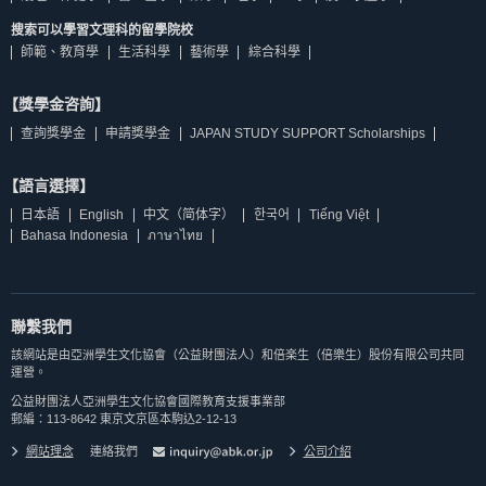
搜索可以學習文理科的留學院校
師範、教育學
生活科學
藝術學
綜合科學
【獎學金咨詢】
查詢獎學金
申請獎學金
JAPAN STUDY SUPPORT Scholarships
【語言選擇】
日本語
English
中文（简体字）
한국어
Tiếng Việt
Bahasa Indonesia
ภาษาไทย
聯繫我們
該網站是由亞洲學生文化協會（公益財團法人）和倍楽生（倍樂生）股份有限公司共同
運營。
公益財團法人亞洲學生文化協會國際教育支援事業部
郵編：113-8642 東京文京區本駒込2-12-13
網站理念
連絡我們
公司介紹