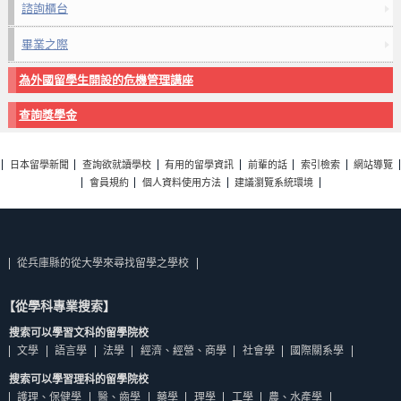
諮詢櫃台
畢業之際
為外國留學生開設的危機管理講座
查詢獎學金
日本留學新聞
查詢欲就讀學校
有用的留學資訊
前輩的話
索引檢索
網站導覽
會員規約
個人資料使用方法
建議瀏覽系統環境
從兵庫縣的從大學來尋找留學之學校
【從學科專業搜索】
搜索可以學習文科的留學院校
文學
語言學
法學
經濟、經營、商學
社會學
國際關系學
搜索可以學習理科的留學院校
護理、保健學
醫、齒學
藥學
理學
工學
農、水產學