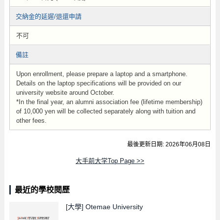
交納金的延遲/退還申請
不可
備註
Upon enrollment, please prepare a laptop and a smartphone.
Details on the laptop specifications will be provided on our
university website around October.
*In the final year, an alumni association fee (lifetime membership)
of 10,000 yen will be collected separately along with tuition and
other fees.
最後更新日期: 2026年06月08日
大手前大学Top Page >>
最近的學校閱歷
[大學]
Otemae University