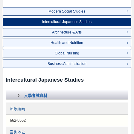
Modern Social Studies
Intercultural Japanese Studies
Architecture & Arts
Health and Nutrition
Global Nursing
Business Administration
Intercultural Japanese Studies
入學考試資料
郵政編碼
662-8552
咨詢地址