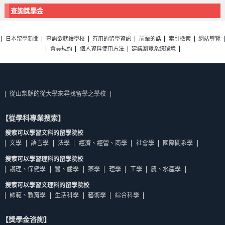
查詢獎學金
日本留學新聞
查詢欲就讀學校
有用的留學資訊
前輩的話
索引檢索
網站導覽
會員規約
個人資料使用方法
建議瀏覽系統環境
從山梨縣的從大學來尋找留學之學校
【從學科專業搜索】
搜索可以學習文科的留學院校
文學
語言學
法學
經濟、經營、商學
社會學
國際關系學
搜索可以學習理科的留學院校
護理、保健學
醫、齒學
藥學
理學
工學
農、水產學
搜索可以學習文理科的留學院校
師範、教育學
生活科學
藝術學
綜合科學
【獎學金咨詢】