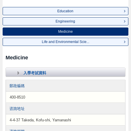
Education
Engineering
Medicine
Life and Environmental Scie...
Medicine
入學考試資料
郵政編碼
400-8510
咨詢地址
4-4-37 Takeda, Kofu-shi, Yamanashi