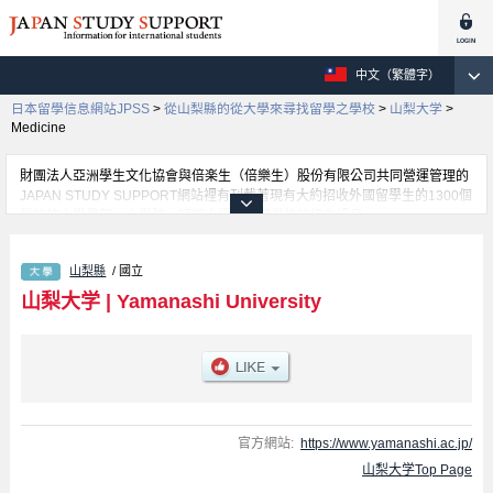
中文（繁體字）
日本留學信息網站JPSS
>
從山梨縣的從大學來尋找留學之學校
>
山梨大学
>
Medicine
財團法人亞洲學生文化協會與倍楽生（倍樂生）股份有限公司共同營運管理的
JAPAN STUDY SUPPORT網站裡有刊載著現有大約招收外國留學生的1300個
學校的大學學部、大學院、短期大學、專門學校的招生訊息。
在這裡有刊載著山梨大学的詳細招生訊息。有Education學部、Engineering學
部、Medicine學部、Life and Environmental Sciences學部等各別學部的不同
山梨縣
/ 國立
訊息，以及招收名額、合格人數等考試資訊、設施介紹、聯絡方式等對外國留
學生是必要之訊息都刊載於此，請務必查閱及利用此網站。
山梨大学
|
Yamanashi University
官方網站:
https://www.yamanashi.ac.jp/
山梨大学Top Page