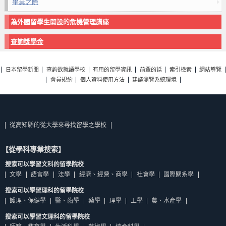
畢業之際
為外國留學生開設的危機管理講座
查詢獎學金
日本留學新聞
查詢欲就讀學校
有用的留學資訊
前輩的話
索引檢索
網站導覽
會員規約
個人資料使用方法
建議瀏覽系統環境
從高知縣的從大學來尋找留學之學校
【從學科專業搜索】
搜索可以學習文科的留學院校
文學
語言學
法學
經濟、經營、商學
社會學
國際關系學
搜索可以學習理科的留學院校
護理、保健學
醫、齒學
藥學
理學
工學
農、水產學
搜索可以學習文理科的留學院校