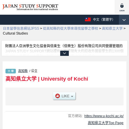
中文（繁體字）
日本留學信息網站JPSS
>
從高知縣的從大學來尋找留學之學校
>
高知県立大学
>
Cultural Studies
財團法人亞洲學生文化協會與倍楽生（倍樂生）股份有限公司共同營運管理的
JAPAN STUDY SUPPORT網站裡有刊載著現有大約招收外國留學生的1300個
學校的大學學部、大學院、短期大學、專門學校的招生訊息。
在這裡有刊載著高知県立大学的詳細招生訊息。有Cultural Studies學部、
Social Welfare學部、Nursing學部、Nutrition學部等各別學部的不同訊息，以
高知縣
/ 公立
及招收名額、合格人數等考試資訊、設施介紹、聯絡方式等對外國留學生是必
要之訊息都刊載於此，請務必查閱及利用此網站。
高知県立大学
|
University of Kochi
官方網站:
https://www.u-kochi.ac.jp/
高知県立大学Top Page