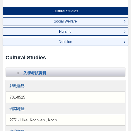
Cultural Studies
Social Welfare
Nursing
Nutrition
Cultural Studies
入學考試資料
郵政編碼
781-8515
咨詢地址
2751-1 Ike, Kochi-shi, Kochi