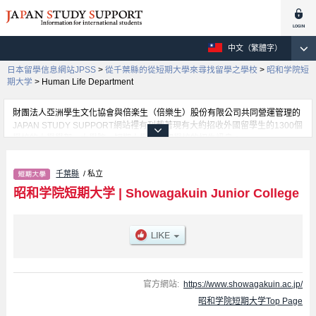
中文（繁體字）
日本留學信息網站JPSS
>
從千葉縣的從短期大學來尋找留學之學校
>
昭和学院短
期大学
>
Human Life Department
財團法人亞洲學生文化協會與倍楽生（倍樂生）股份有限公司共同營運管理的
JAPAN STUDY SUPPORT網站裡有刊載著現有大約招收外國留學生的1300個
學校的大學學部、大學院、短期大學、專門學校的招生訊息。
在這裡有刊載著昭和学院短期大学的詳細招生訊息。有Human Life
Department學部、Health Care Nutrition Department學部等各別學部的不同
千葉縣
/ 私立
訊息，以及招收名額、合格人數等考試資訊、設施介紹、聯絡方式等對外國留
學生是必要之訊息都刊載於此，請務必查閱及利用此網站。
昭和学院短期大学
|
Showagakuin Junior College
官方網站:
https://www.showagakuin.ac.jp/
昭和学院短期大学Top Page