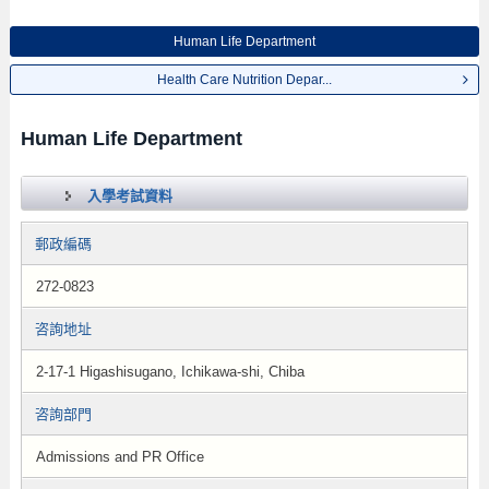
Human Life Department
Health Care Nutrition Depar...
Human Life Department
入學考試資料
郵政編碼
272-0823
咨詢地址
2-17-1 Higashisugano, Ichikawa-shi, Chiba
咨詢部門
Admissions and PR Office