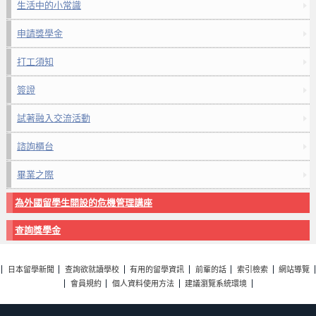
生活中的小常識
申請獎學金
打工須知
簽證
試著融入交流活動
諮詢櫃台
畢業之際
為外國留學生開設的危機管理講座
查詢獎學金
日本留學新聞
查詢欲就讀學校
有用的留學資訊
前輩的話
索引檢索
網站導覽
會員規約
個人資料使用方法
建議瀏覽系統環境