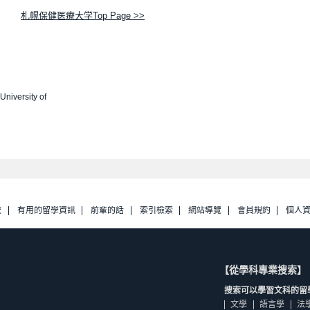
札幌保健医療大学Top Page >>
University of
校
有用的留學資訊
前輩的話
索引檢索
網站導覽
會員規約
個人
【從學科專業搜索】
搜索可以學習文科的留
文學
語言學
法