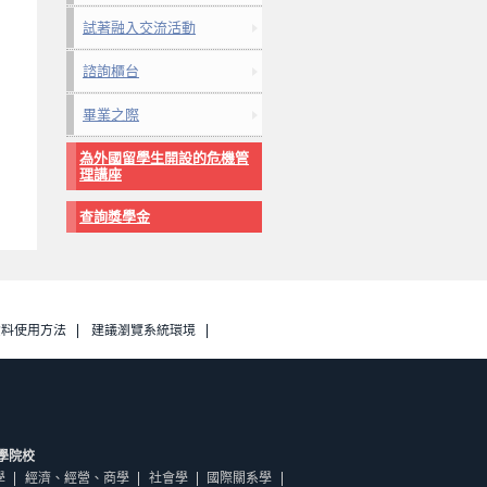
試著融入交流活動
諮詢櫃台
畢業之際
為外國留學生開設的危機管
理講座
查詢獎學金
資料使用方法
建議瀏覽系統環境
學院校
學
經濟、經營、商學
社會學
國際關系學