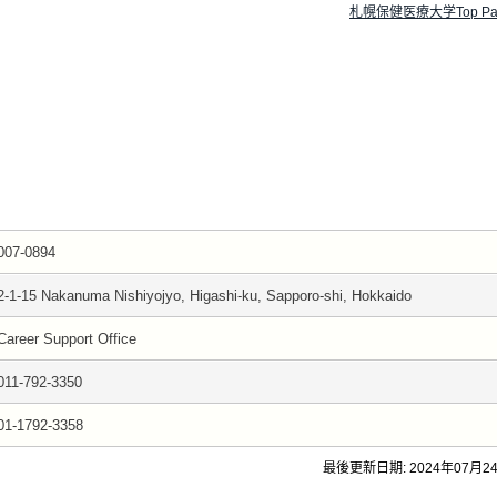
札幌保健医療大学Top Pa
007-0894
2-1-15 Nakanuma Nishiyojyo, Higashi-ku, Sapporo-shi, Hokkaido
Career Support Office
011-792-3350
01-1792-3358
最後更新日期: 2024年07月2