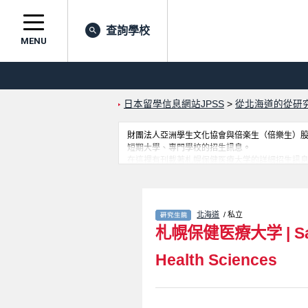
查詢學校
MENU
日本留學信息網站JPSS
>
從北海道的從研
財團法人亞洲學生文化協會與倍楽生（倍樂生）股份有
短期大學、專門學校的招生訊息。
在這裡有刊載著札幌保健医療大学的詳細招生訊
訊息都刊載於此，請務必查閱及利用此網站。
北海道
/ 私立
札幌保健医療大学
|
S
Health Sciences