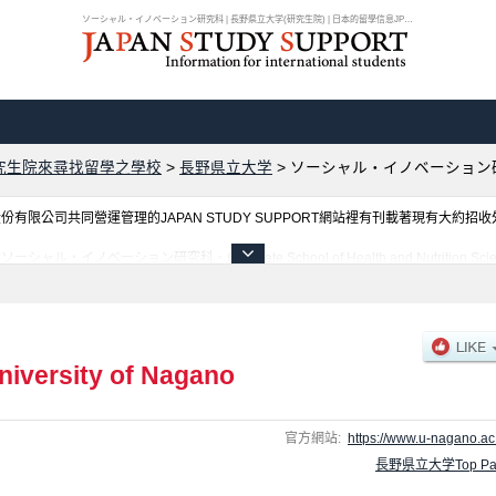
ソーシャル・イノベーション研究科 | 長野県立大学(研究生院) | 日本的留學信息JPSS
究生院來尋找留學之學校
>
長野県立大学
>
ソーシャル・イノベーション
限公司共同營運管理的JAPAN STUDY SUPPORT網站裡有刊載著現有大約招
イノベーション研究科、Graduate School of Health and Nutrition
外國留學生是必要之訊息都刊載於此，請務必查閱及利用此網站。
niversity of Nagano
官方網站:
https://www.u-nagano.ac.
長野県立大学Top Pa