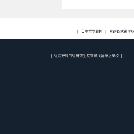
日本留學新聞
查詢欲就讀學
從長野縣的從研究生院來尋找留學之學校