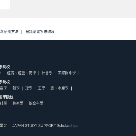
資料使用方法
建議瀏覽系統環境
學院校
學
經濟、經營、商學
社會學
國際關系學
學院校
齒學
藥學
理學
工學
農、水產學
留學院校
科學
藝術學
綜合科學
學金
JAPAN STUDY SUPPORT Scholarships