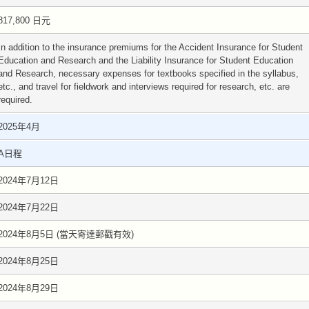
817,800 日元
In addition to the insurance premiums for the Accident Insurance for Student
Education and Research and the Liability Insurance for Student Education
and Research, necessary expenses for textbooks specified in the syllabus,
etc., and travel for fieldwork and interviews required for research, etc. are
required.
2025年4月
A日程
2024年7月12日
2024年7月22日
2024年8月5日 (當天寄達郵戳有效)
2024年8月25日
2024年8月29日