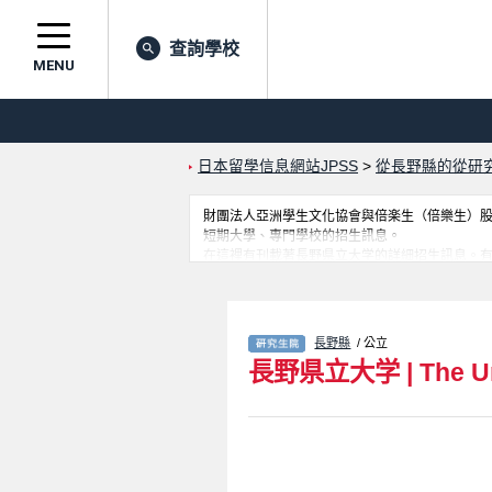
查詢學校
MENU
日本留學信息網站JPSS
>
從長野縣的從研
財團法人亞洲學生文化協會與倍楽生（倍樂生）股份有
短期大學、專門學校的招生訊息。
在這裡有刊載著長野県立大学的詳細招生訊息。有ソーシャル・
合格人數等考試資訊、設施介紹、聯絡方式等對
長野縣
/ 公立
長野県立大学
|
The U