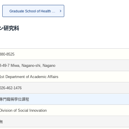
Graduate School of Health and...
ン研究科
380-8525
8-49-7 Miwa, Nagano-shi, Nagano
1st Department of Academic Affairs
026-462-1476
專門職稱學位課程
Division of Social Innovation
無