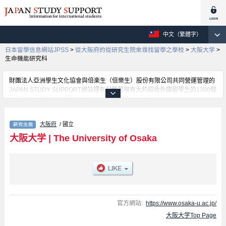
中文（繁體字）
日本留學信息網站JPSS
>
從大阪府的從研究生院來尋找留學之學校
>
大阪大学
>
生命機能研究科
財團法人亞洲學生文化協會與倍楽生（倍樂生）股份有限公司共同營運管理的
JAPAN STUDY SUPPORT網站裡有刊載著現有大約招收外國留學生的1300個
學校的大學學部、大學院、短期大學、專門學校的招生訊息。
在這裡有刊載著大阪大学的詳細招生訊息。有Graduate School of Human
Sciences、Graduate School of Law and Politics、Economics、Graduate S
大阪府
/ 國立
ｃhool of Medicine、Dentistry、Graduate School of Pharmaceutical
Sciences、Graduate School of Engineering、Graduate school of
大阪大学
|
The University of Osaka
Engineering Science、Graduate School of Humanities (Division of
Language and Culture)、Osaka School of International Public Policy、
Information Science and Technology、生命機能研究科、Law School等各別
研究科的不同訊息，以及招收名額、合格人數等考試資訊、設施介紹、聯絡方
式等對外國留學生是必要之訊息都刊載於此，請務必查閱及利用此網站。
官方網站:
https://www.osaka-u.ac.jp/
大阪大学Top Page