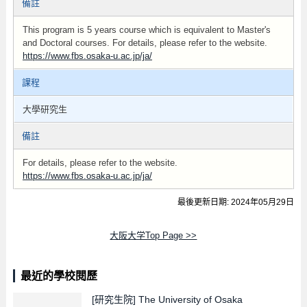
備註
This program is 5 years course which is equivalent to Master's
and Doctoral courses. For details, please refer to the website.
https://www.fbs.osaka-u.ac.jp/ja/
課程
大學研究生
備註
For details, please refer to the website.
https://www.fbs.osaka-u.ac.jp/ja/
最後更新日期: 2024年05月29日
大阪大学Top Page >>
最近的學校閱歷
[研究生院]
The University of Osaka