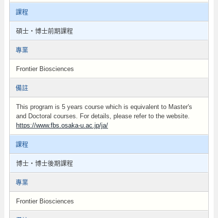
課程
碩士・博士前期課程
專業
Frontier Biosciences
備註
This program is 5 years course which is equivalent to Master's
and Doctoral courses. For details, please refer to the website.
https://www.fbs.osaka-u.ac.jp/ja/
課程
博士・博士後期課程
專業
Frontier Biosciences