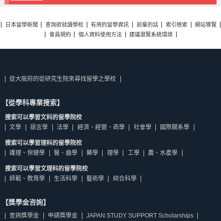
日本留學新聞
查詢欲就讀學校
有用的留學資訊
前輩的話
索引檢索
網站導覽
會員規約
個人資料使用方法
建議瀏覽系統環境
從大阪府的從研究生院來尋找留學之學校
【從學科專業搜索】
搜索可以學習文科的留學院校
文學
語言學
法學
經濟、經營、商學
社會學
國際關系學
搜索可以學習理科的留學院校
護理、保健學
醫、齒學
藥學
理學
工學
農、水產學
搜索可以學習文理科的留學院校
師範、教育學
生活科學
藝術學
綜合科學
【獎學金咨詢】
查詢獎學金
申請獎學金
JAPAN STUDY SUPPORT Scholarships