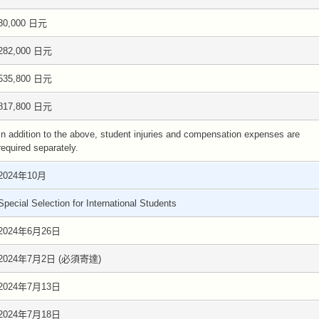
30,000 日元
282,000 日元
535,800 日元
817,800 日元
In addition to the above, student injuries and compensation expenses are
required separately.
2024年10月
Special Selection for International Students
2024年6月26日
2024年7月2日 (必須寄達)
2024年7月13日
2024年7月18日