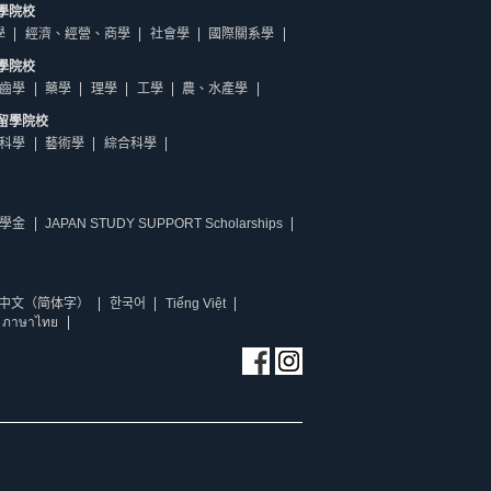
學院校
學
經濟、經營、商學
社會學
國際關系學
學院校
齒學
藥學
理學
工學
農、水產學
留學院校
科學
藝術學
綜合科學
學金
JAPAN STUDY SUPPORT Scholarships
中文（简体字）
한국어
Tiếng Việt
ภาษาไทย