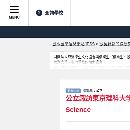
查詢學校
MENU
日本留學信息網站JPSS
>
從長野縣的從研
財團法人亞洲學生文化協會與倍楽生（倍樂生）股份有
短期大學、專門學校的招生訊息。
在這裡有刊載著公立諏訪東京理科大学的詳細招
學生是必要之訊息都刊載於此，請務必查閱及利
長野縣
/ 公立
公立諏訪東京理科大
Science