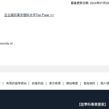
最後更新日期: 2024年07月3
公立諏訪東京理科大学Top Page >>
versity of
校
有用的留學資訊
前輩的話
索引檢索
網站導覽
會員規約
個人
【從學科專業搜索】