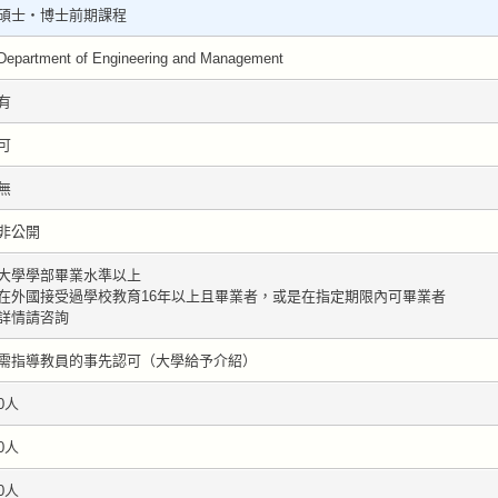
碩士・博士前期課程
Department of Engineering and Management
有
可
無
非公開
大學學部畢業水準以上
在外國接受過學校教育16年以上且畢業者，或是在指定期限內可畢業者
詳情請咨詢
需指導教員的事先認可（大學給予介紹）
0人
0人
0人