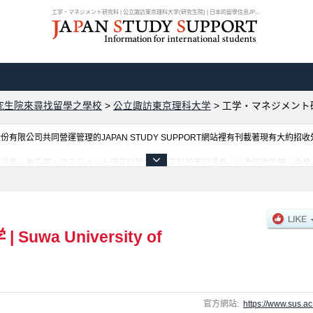
工学・マネジメント研究科 | 公立諏訪東京理科大学(研究生院) | 日本的留學信息JPSS
究生院來尋找留學之學校
>
公立諏訪東京理科大学
>
工学・マネジメント
限公司共同營運管理的JAPAN STUDY SUPPORT網站裡有刊載著現有大約招
生訊息。有工学・マネジメント研究科等各別研究科的不同訊息，以及招收名額、合格
用此網站。
学
|
Suwa University of
官方網站:
https://www.sus.ac.