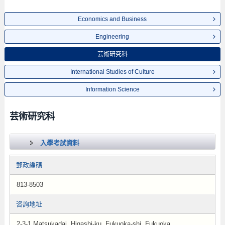
Economics and Business
Engineering
芸術研究科
International Studies of Culture
Information Science
芸術研究科
入學考試資料
郵政編碼
813-8503
咨詢地址
2-3-1 Matsukadai, Higashi-ku, Fukuoka-shi, Fukuoka