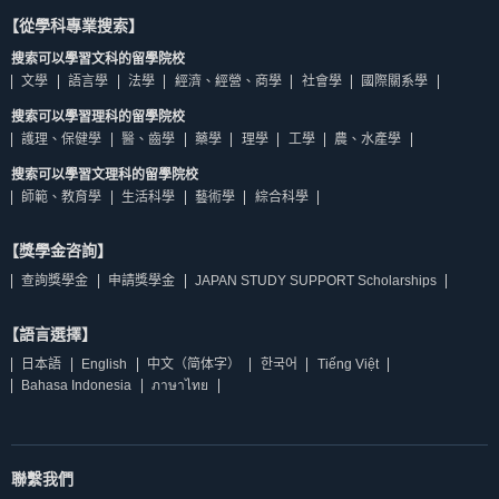
【從學科專業搜索】
搜索可以學習文科的留學院校
文學
語言學
法學
經濟、經營、商學
社會學
國際關系學
搜索可以學習理科的留學院校
護理、保健學
醫、齒學
藥學
理學
工學
農、水產學
搜索可以學習文理科的留學院校
師範、教育學
生活科學
藝術學
綜合科學
【獎學金咨詢】
查詢獎學金
申請獎學金
JAPAN STUDY SUPPORT Scholarships
【語言選擇】
日本語
English
中文（简体字）
한국어
Tiếng Việt
Bahasa Indonesia
ภาษาไทย
聯繫我們