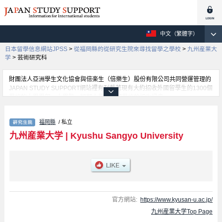
中文（繁體字）
日本留學信息網站JPSS
>
從福岡縣的從研究生院來尋找留學之學校
>
九州産業大
学
>
芸術研究科
財團法人亞洲學生文化協會與倍楽生（倍樂生）股份有限公司共同營運管理的
JAPAN STUDY SUPPORT網站裡有刊載著現有大約招收外國留學生的1300個
學校的大學學部、大學院、短期大學、專門學校的招生訊息。
在這裡有刊載著九州産業大学的詳細招生訊息。有Economics and
Business、Engineering、芸術研究科、International Studies of Culture、
福岡縣
/ 私立
Information Science等各別研究科的不同訊息，以及招收名額、合格人數等考
試資訊、設施介紹、聯絡方式等對外國留學生是必要之訊息都刊載於此，請務
九州産業大学
|
Kyushu Sangyo University
必查閱及利用此網站。
官方網站:
https://www.kyusan-u.ac.jp/
九州産業大学Top Page