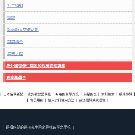
打工須知
簽證
試著融入交流活動
諮詢櫃台
畢業之際
為外國留學生開設的危機管理講座
查詢獎學金
日本留學新聞
查詢欲就讀學校
有用的留學資訊
前輩的話
索引檢索
網站導覽
會員規約
個人資料使用方法
建議瀏覽系統環境
從福岡縣的從研究生院來尋找留學之學校