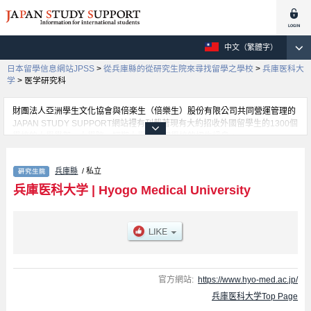
中文（繁體字）
日本留學信息網站JPSS
>
從兵庫縣的從研究生院來尋找留學之學校
>
兵庫医科大
学
>
医学研究科
財團法人亞洲學生文化協會與倍楽生（倍樂生）股份有限公司共同營運管理的
JAPAN STUDY SUPPORT網站裡有刊載著現有大約招收外國留學生的1300個
學校的大學學部、大學院、短期大學、專門學校的招生訊息。
在這裡有刊載著兵庫医科大学的詳細招生訊息。有医学研究科、Graduate
School of Pharmacy、Graduate School of Nursing、Graduate School of
兵庫縣
/ 私立
Rehabilitation Science等各別研究科的不同訊息，以及招收名額、合格人數等
考試資訊、設施介紹、聯絡方式等對外國留學生是必要之訊息都刊載於此，請
兵庫医科大学
|
Hyogo Medical University
務必查閱及利用此網站。
官方網站:
https://www.hyo-med.ac.jp/
兵庫医科大学Top Page