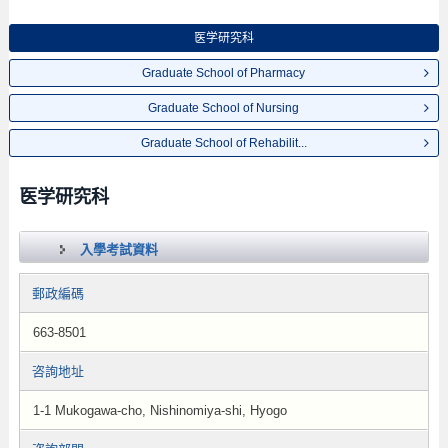
医学研究科
Graduate School of Pharmacy
Graduate School of Nursing
Graduate School of Rehabilit...
医学研究科
入學考試資料
郵政編碼
663-8501
咨詢地址
1-1 Mukogawa-cho, Nishinomiya-shi, Hyogo