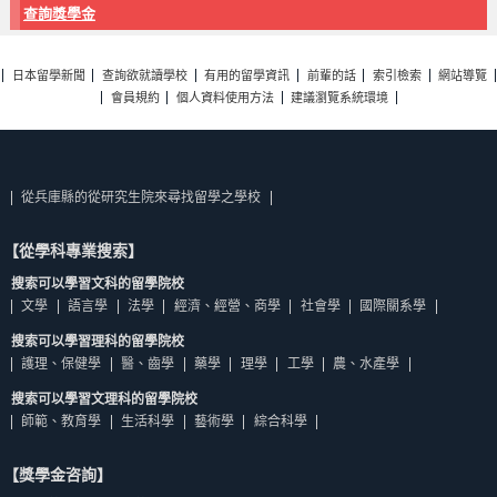
查詢獎學金
日本留學新聞
查詢欲就讀學校
有用的留學資訊
前輩的話
索引檢索
網站導覽
會員規約
個人資料使用方法
建議瀏覽系統環境
從兵庫縣的從研究生院來尋找留學之學校
【從學科專業搜索】
搜索可以學習文科的留學院校
文學
語言學
法學
經濟、經營、商學
社會學
國際關系學
搜索可以學習理科的留學院校
護理、保健學
醫、齒學
藥學
理學
工學
農、水產學
搜索可以學習文理科的留學院校
師範、教育學
生活科學
藝術學
綜合科學
【獎學金咨詢】