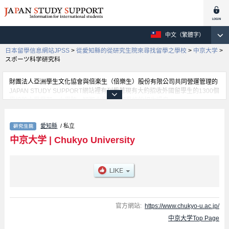
中文（繁體字）
日本留學信息網站JPSS
>
從愛知縣的從研究生院來尋找留學之學校
>
中京大学
>
スポーツ科学研究科
財團法人亞洲學生文化協會與倍楽生（倍樂生）股份有限公司共同營運管理的
JAPAN STUDY SUPPORT網站裡有刊載著現有大約招收外國留學生的1300個
學校的大學學部、大學院、短期大學、專門學校的招生訊息。
在這裡有刊載著中京大学的詳細招生訊息。有スポーツ科学研究科、Graduate
School of Engineering、Graduate School of Psychology、Graduate School
愛知縣
/ 私立
of Humanities and Social Sciences等各別研究科的不同訊息，以及招收名
額、合格人數等考試資訊、設施介紹、聯絡方式等對外國留學生是必要之訊息
中京大学
|
Chukyo University
都刊載於此，請務必查閱及利用此網站。
官方網站:
https://www.chukyo-u.ac.jp/
中京大学Top Page