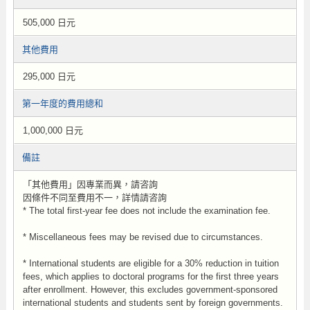
505,000 日元
其他費用
295,000 日元
第一年度的費用總和
1,000,000 日元
備註
「其他費用」因專業而異，請咨詢
因條件不同至費用不一，詳情請咨詢
* The total first-year fee does not include the examination fee.
* Miscellaneous fees may be revised due to circumstances.
* International students are eligible for a 30% reduction in tuition
fees, which applies to doctoral programs for the first three years
after enrollment. However, this excludes government-sponsored
international students and students sent by foreign governments.