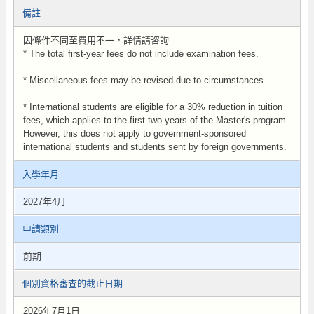
備註
因條件不同至費用不一，詳情請咨詢
* The total first-year fees do not include examination fees.
* Miscellaneous fees may be revised due to circumstances.
* International students are eligible for a 30% reduction in tuition
fees, which applies to the first two years of the Master's program.
However, this does not apply to government-sponsored
international students and students sent by foreign governments.
入學年月
2027年4月
申請類別
前期
個別資格審查的截止日期
2026年7月1日