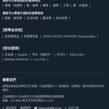
搜索可以學習理科的留學院校
護理、保健學
醫、齒學
藥學
理學
工學
農、水產學
搜索可以學習文理科的留學院校
師範、教育學
生活科學
藝術學
綜合科學
【獎學金咨詢】
查詢獎學金
申請獎學金
JAPAN STUDY SUPPORT Scholarships
【語言選擇】
日本語
English
中文（简体字）
한국어
Tiếng Việt
Bahasa Indonesia
ภาษาไทย
聯繫我們
該網站是由亞洲學生文化協會（公益財團法人）和倍楽生（倍樂生）股份有限公司共同
運營。
公益財團法人亞洲學生文化協會國際教育支援事業部
郵編：113-8642 東京文京區本駒込2-12-13
網站理念
連絡我們
公司介紹