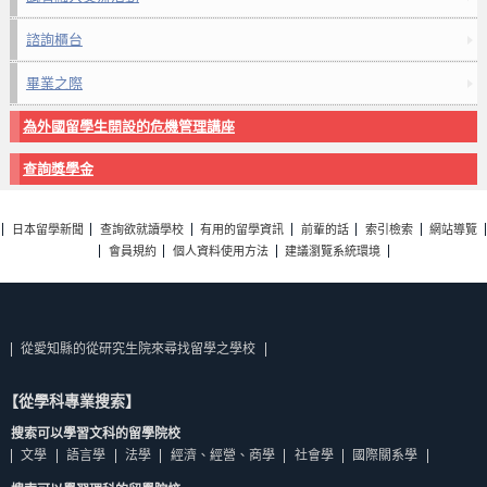
諮詢櫃台
畢業之際
為外國留學生開設的危機管理講座
查詢獎學金
日本留學新聞
查詢欲就讀學校
有用的留學資訊
前輩的話
索引檢索
網站導覽
會員規約
個人資料使用方法
建議瀏覽系統環境
從愛知縣的從研究生院來尋找留學之學校
【從學科專業搜索】
搜索可以學習文科的留學院校
文學
語言學
法學
經濟、經營、商學
社會學
國際關系學