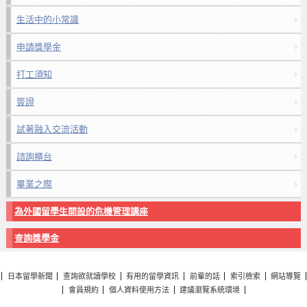
生活中的小常識
申請獎學金
打工須知
簽證
試著融入交流活動
諮詢櫃台
畢業之際
為外國留學生開設的危機管理講座
查詢獎學金
日本留學新聞
查詢欲就讀學校
有用的留學資訊
前輩的話
索引檢索
網站導覽
會員規約
個人資料使用方法
建議瀏覽系統環境