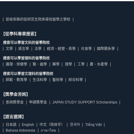
從岐阜縣的從研究生院來尋找留學之學校
【從學科專業搜索】
搜索可以學習文科的留學院校
文學
語言學
法學
經濟、經營、商學
社會學
國際關系學
搜索可以學習理科的留學院校
護理、保健學
醫、齒學
藥學
理學
工學
農、水產學
搜索可以學習文理科的留學院校
師範、教育學
生活科學
藝術學
綜合科學
【獎學金咨詢】
查詢獎學金
申請獎學金
JAPAN STUDY SUPPORT Scholarships
【語言選擇】
日本語
English
中文（简体字）
한국어
Tiếng Việt
Bahasa Indonesia
ภาษาไทย