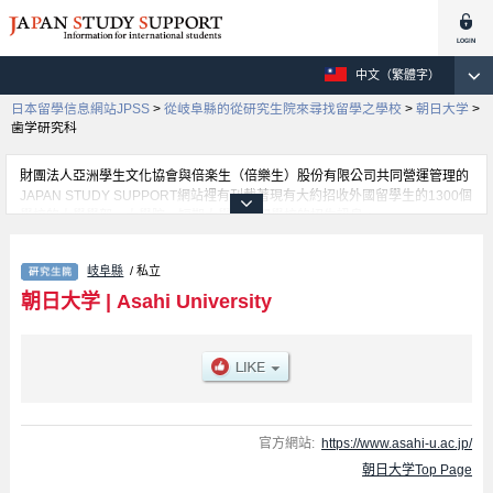
中文（繁體字）
日本留學信息網站JPSS
>
從岐阜縣的從研究生院來尋找留學之學校
>
朝日大学
>
歯学研究科
財團法人亞洲學生文化協會與倍楽生（倍樂生）股份有限公司共同營運管理的
JAPAN STUDY SUPPORT網站裡有刊載著現有大約招收外國留學生的1300個
學校的大學學部、大學院、短期大學、專門學校的招生訊息。
在這裡有刊載著朝日大学的詳細招生訊息。有歯学研究科、Law、Business
Administration等各別研究科的不同訊息，以及招收名額、合格人數等考試資
岐阜縣
/ 私立
訊、設施介紹、聯絡方式等對外國留學生是必要之訊息都刊載於此，請務必查
閱及利用此網站。
朝日大学
|
Asahi University
官方網站:
https://www.asahi-u.ac.jp/
朝日大学Top Page