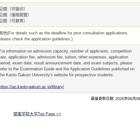
公開（可復印）
公開（僅限閱覽）
公開（可郵寄）
其他(For details such as the deadline for prior consultation applications,
please check the application guidelines.)
For information on admission capacity, number of applicants, competition
rate, application fee, admission fee, tuition, other expenses, application
period, exam date, result announcement date, and exam subjects, please
refer to the Examination Guide and the Application Guidelines published on
the Kanto Gakuin University's website for prospective students.
https://ao.kanto-gakuin.ac.jp/library/
最後更新日期: 2026年06月0
関東学院大学Top Page >>