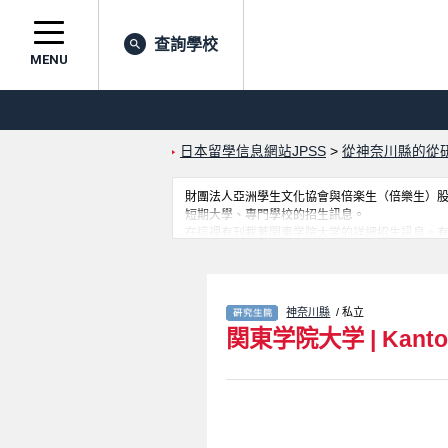
查詢學校
MENU
日本留學信息網站JPSS
>
從神奈川縣的從
財團法人亞洲學生文化協會與倍楽生（倍樂生）股份有
短期大學、專門學校的招生訊息。
在這裡有刊載著関東学院大学的詳細招生訊息。有Graduate Sc
息，以及招收名額、合格人數等考試資訊、設施
神奈川縣
/ 私立
関東学院大学
|
Kanto