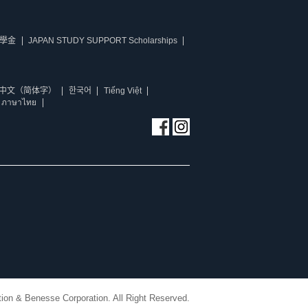
學金
JAPAN STUDY SUPPORT Scholarships
中文（简体字）
한국어
Tiếng Việt
ภาษาไทย
ion & Benesse Corporation. All Right Reserved.