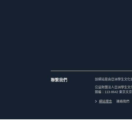
聯繫我們
該網站是由亞洲學生文化
公益財團法人亞洲學生文
郵編：113-8642 東京文京
網站理念
連絡我們