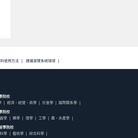
資料使用方法
建議瀏覽系統環境
學院校
學
經濟、經營、商學
社會學
國際關系學
學院校
齒學
藥學
理學
工學
農、水產學
留學院校
科學
藝術學
綜合科學