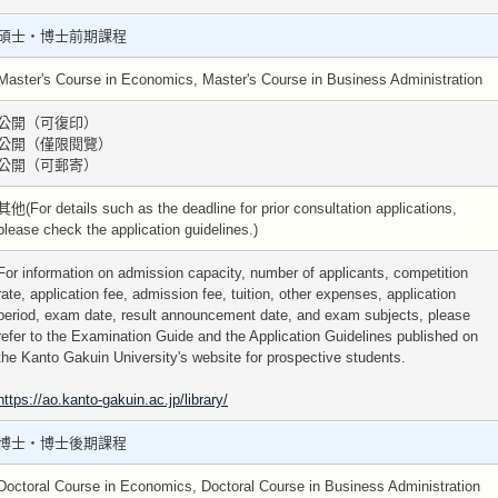
碩士・博士前期課程
Master's Course in Economics, Master's Course in Business Administration
公開（可復印）
公開（僅限閱覽）
公開（可郵寄）
其他(For details such as the deadline for prior consultation applications,
please check the application guidelines.)
For information on admission capacity, number of applicants, competition
rate, application fee, admission fee, tuition, other expenses, application
period, exam date, result announcement date, and exam subjects, please
refer to the Examination Guide and the Application Guidelines published on
the Kanto Gakuin University's website for prospective students.
https://ao.kanto-gakuin.ac.jp/library/
博士・博士後期課程
Doctoral Course in Economics, Doctoral Course in Business Administration