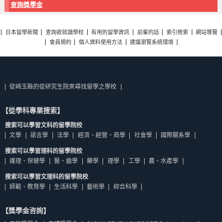
查詢獎學金
日本留學新聞
查詢欲就讀學校
有用的留學資訊
前輩的話
索引檢索
網站導覽
會員規約
個人資料使用方法
建議瀏覽系統環境
從崎玉縣的從研究生院來尋找留學之學校
【從學科專業搜索】
搜索可以學習文科的留學院校
文學
語言學
法學
經濟、經營、商學
社會學
國際關系學
搜索可以學習理科的留學院校
護理、保健學
醫、齒學
藥學
理學
工學
農、水產學
搜索可以學習文理科的留學院校
師範、教育學
生活科學
藝術學
綜合科學
【獎學金咨詢】