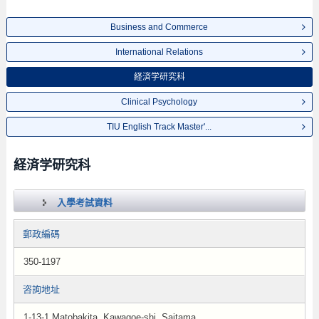
Business and Commerce
International Relations
経済学研究科
Clinical Psychology
TIU English Track Master'...
経済学研究科
入學考試資料
郵政編碼
350-1197
咨詢地址
1-13-1 Matobakita, Kawagoe-shi, Saitama