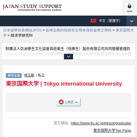
中文（繁體字）
日本留學信息網站JPSS
>
從崎玉縣的從研究生院來尋找留學之學校
>
東京国際大
学
>
経済学研究科
財團法人亞洲學生文化協會與倍楽生（倍樂生）股份有限公司共同營運管理的
JAPAN STUDY SUPPORT網站裡有刊載著現有大約招收外國留學生的1300個
學校的大學學部、大學院、短期大學、專門學校的招生訊息。
在這裡有刊載著東京国際大学的詳細招生訊息。有Business and
Commerce、International Relations、経済学研究科、Clinical Psychology、
崎玉縣
/ 私立
TIU English Track Master's and Doctorate's Degree Programs等各別研究科
的不同訊息，以及招收名額、合格人數等考試資訊、設施介紹、聯絡方式等對
東京国際大学
|
Tokyo International University
外國留學生是必要之訊息都刊載於此，請務必查閱及利用此網站。
官方網站:
https://www.tiu.ac.jp/etrack/graduate/
東京国際大学Top Page