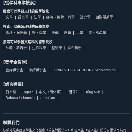
【從學科專業搜索】
搜索可以學習文科的留學院校
文學
語言學
法學
經濟、經營、商學
社會學
國際關系學
搜索可以學習理科的留學院校
護理、保健學
醫、齒學
藥學
理學
工學
農、水產學
搜索可以學習文理科的留學院校
師範、教育學
生活科學
藝術學
綜合科學
【獎學金咨詢】
查詢獎學金
申請獎學金
JAPAN STUDY SUPPORT Scholarships
【語言選擇】
日本語
English
中文（简体字）
한국어
Tiếng Việt
Bahasa Indonesia
ภาษาไทย
聯繫我們
該網站是由亞洲學生文化協會（公益財團法人）和倍楽生（倍樂生）股份有限公司共同