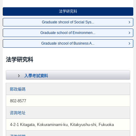
法学研究科
Graduate shcool of Social Sys...
Graduate school of Environmen...
Graduate shcool of Business A...
法学研究科
入學考試資料
郵政編碼
802-8577
咨詢地址
4-2-1 Kitagata, Kokuraminami-ku, Kitakyushu-shi, Fukuoka