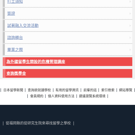
打工須知
簽證
試著融入交流活動
諮詢櫃台
畢業之際
為外國留學生開設的危機管理講座
查詢獎學金
日本留學新聞
查詢欲就讀學校
有用的留學資訊
前輩的話
索引檢索
網站導覽
會員規約
個人資料使用方法
建議瀏覽系統環境
從福岡縣的從研究生院來尋找留學之學校