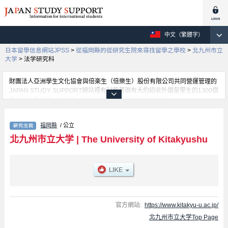
中文（繁體字）
日本留學信息網站JPSS
>
從福岡縣的從研究生院來尋找留學之學校
>
北九州市立
大学
>
法学研究科
財團法人亞洲學生文化協會與倍楽生（倍樂生）股份有限公司共同營運管理的
JAPAN STUDY SUPPORT網站裡有刊載著現有大約招收外國留學生的1300個
學校的大學學部、大學院、短期大學、專門學校的招生訊息。
在這裡有刊載著北九州市立大学的詳細招生訊息。有法学研究科、Graduate
shcool of Social System Studies、Graduate school of Environmental
福岡縣
/ 公立
Engineering、Graduate shcool of Business Administration等各別研究科的不
同訊息，以及招收名額、合格人數等考試資訊、設施介紹、聯絡方式等對外國
北九州市立大学
|
The University of Kitakyushu
留學生是必要之訊息都刊載於此，請務必查閱及利用此網站。
官方網站:
https://www.kitakyu-u.ac.jp/
北九州市立大学Top Page